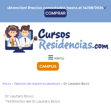
Ir
¡Atención!
Precios congelados hasta el 14/08/2026
al
COMPRAR
contenido
Menú
CAMPUS
Inicio
»
Opinion de nuestros alumnos
»
Dr. Lautaro Bovo
Dr. Lautaro Bovo
Testimonio del Dr. Lautaro Bovo