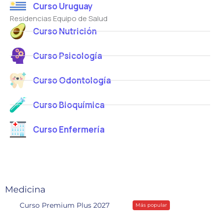
Curso Uruguay
c
c
e
o
Residencias Equipo de Salud
o
o
*
Curso Nutrición
C
o
r
Curso Psicología
r
e
Curso Odontología
o
Curso Bioquímica
Curso Enfermería
Medicina
Curso Premium Plus 2027
Más popular