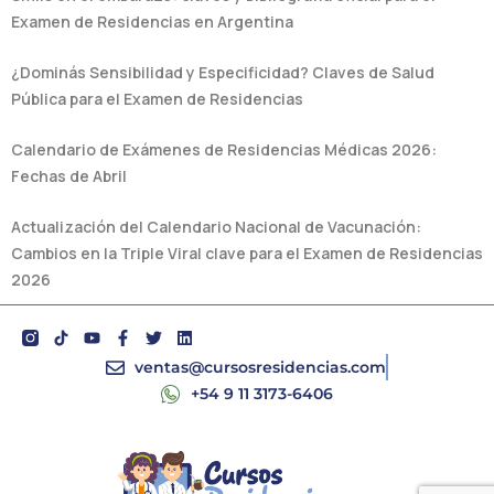
Examen de Residencias en Argentina
¿Dominás Sensibilidad y Especificidad? Claves de Salud
Pública para el Examen de Residencias
Calendario de Exámenes de Residencias Médicas 2026:
Fechas de Abril
Actualización del Calendario Nacional de Vacunación:
Cambios en la Triple Viral clave para el Examen de Residencias
2026
Y
F
T
L
o
a
w
i
u
c
i
n
ventas@cursosresidencias.com
t
e
t
k
+54 9 11 3173-6406
u
b
t
e
b
o
e
d
e
o
r
i
k
n
-
f