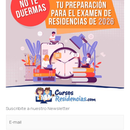
Suscribite a nuestro Newsletter
C
e
e
o
l
l