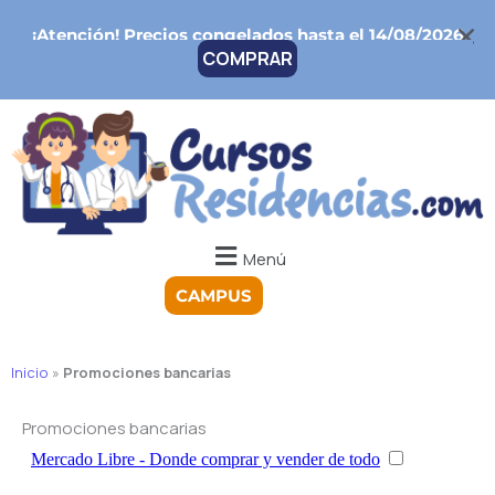
Ir
¡Atención!
Precios congelados hasta el 14/08/2026
al
COMPRAR
contenido
Menú
CAMPUS
Inicio
»
Promociones bancarias
Promociones bancarias