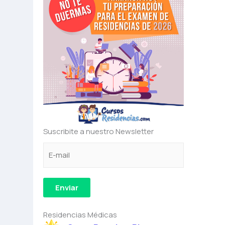
Suscribite a nuestro Newsletter
C
e
C
o
l
o
r
e
r
r
c
r
Enviar
e
t
e
o
r
o
Residencias Médicas
e
ó
e