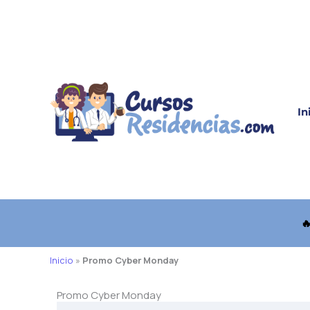
Ir
al
contenido
In

Inicio
»
Promo Cyber Monday
Promo Cyber Monday