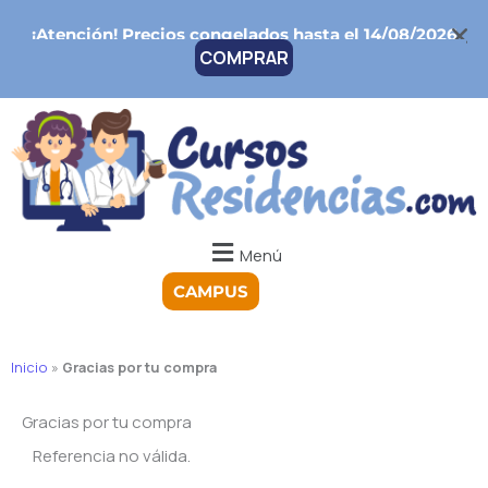
Ir
¡Atención!
Precios congelados hasta el 14/08/2026
al
COMPRAR
contenido
Menú
CAMPUS
Inicio
»
Gracias por tu compra
Gracias por tu compra
Referencia no válida.