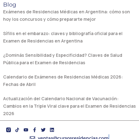
Blog
Exámenes de Residencias Médicas en Argentina: cómo son
hoy los concursos y cómo prepararte mejor
Sífilis en el embarazo: claves y bibliografía oficial para el
Examen de Residencias en Argentina
¿Dominás Sensibilidad y Especificidad? Claves de Salud
Pública para el Examen de Residencias
Calendario de Exámenes de Residencias Médicas 2026:
Fechas de Abril
Actualización del Calendario Nacional de Vacunación:
Cambios en la Triple Viral clave para el Examen de Residencias
2026
Y
F
T
L
o
a
w
i
u
c
i
n
ventas@cursosresidencias.com