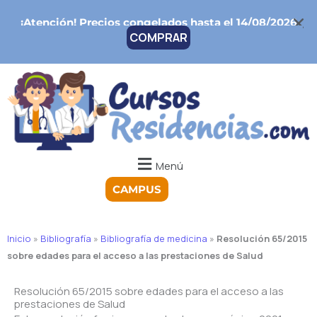
Ir
¡Atención!
Precios congelados hasta el 14/08/2026
al
COMPRAR
contenido
Menú
CAMPUS
Inicio
»
Bibliografía
»
Bibliografía de medicina
»
Resolución 65/2015
sobre edades para el acceso a las prestaciones de Salud
Resolución 65/2015 sobre edades para el acceso a las
prestaciones de Salud