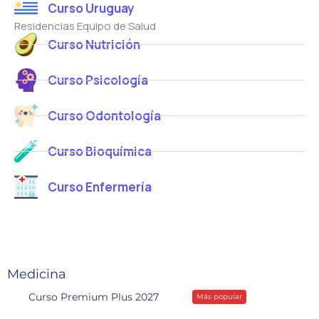
Curso Uruguay
c
e
r
o
Residencias Equipo de Salud
o
e
*
Curso Nutrición
o
Curso Psicología
Curso Odontología
Curso Bioquímica
Curso Enfermería
Medicina
Curso Premium Plus 2027
Más popular