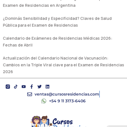
Examen de Residencias en Argentina
¿Dominás Sensibilidad y Especificidad? Claves de Salud
Pública para el Examen de Residencias
Calendario de Exámenes de Residencias Médicas 2026:
Fechas de Abril
Actualización del Calendario Nacional de Vacunación:
Cambios en la Triple Viral clave para el Examen de Residencias
2026
Y
F
T
L
o
a
w
i
u
c
i
n
ventas@cursosresidencias.com
t
e
t
k
+54 9 11 3173-6406
u
b
t
e
b
o
e
d
e
o
r
i
k
n
-
f