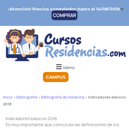
Ir
¡Atención!
Precios congelados hasta el 14/08/2026
al
COMPRAR
contenido
Menú
CAMPUS
Inicio
»
Bibliografía
»
Bibliografía de medicina
»
Indicadores básicos
2018
Indicadores básicos 2018
Es muy importante que conozcas las definiciones de los