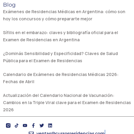
Blog
Exámenes de Residencias Médicas en Argentina: cómo son
hoy los concursos y cómo prepararte mejor
Sífilis en el embarazo: claves y bibliografía oficial para el
Examen de Residencias en Argentina
¿Dominás Sensibilidad y Especificidad? Claves de Salud
Pública para el Examen de Residencias
Calendario de Exámenes de Residencias Médicas 2026:
Fechas de Abril
Actualización del Calendario Nacional de Vacunación:
Cambios en la Triple Viral clave para el Examen de Residencias
2026
Y
F
T
L
o
a
w
i
u
c
i
n
ventas@cursosresidencias.com