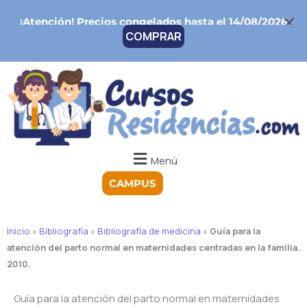
Ir
¡Atención!
Precios congelados hasta el 14/08/2026
al
COMPRAR
contenido
Menú
CAMPUS
Inicio
»
Bibliografía
»
Bibliografía de medicina
»
Guía para la
atención del parto normal en maternidades centradas en la familia.
2010.
Guía para la atención del parto normal en maternidades