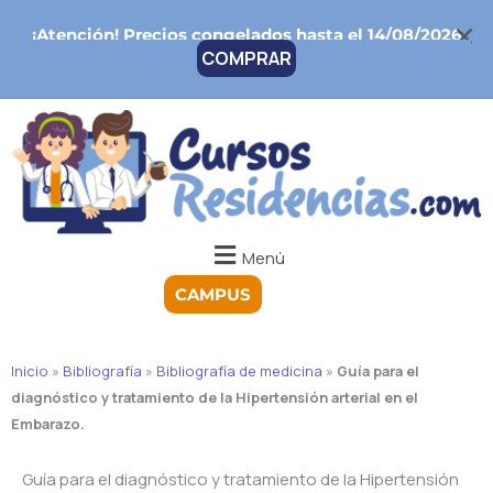
Ir
¡Atención!
Precios congelados hasta el 14/08/2026
al
COMPRAR
contenido
Menú
CAMPUS
Inicio
»
Bibliografía
»
Bibliografía de medicina
»
Guía para el
diagnóstico y tratamiento de la Hipertensión arterial en el
Embarazo.
Guía para el diagnóstico y tratamiento de la Hipertensión