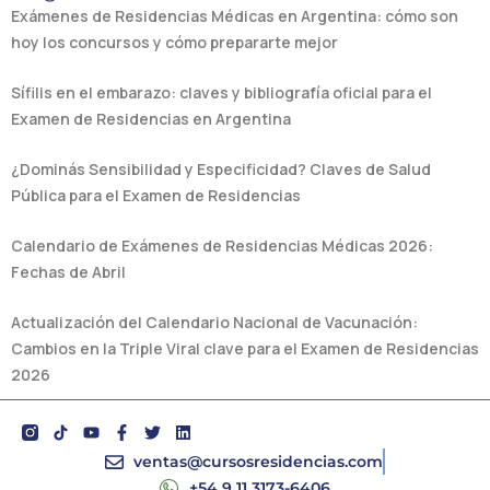
Exámenes de Residencias Médicas en Argentina: cómo son
hoy los concursos y cómo prepararte mejor
Sífilis en el embarazo: claves y bibliografía oficial para el
Examen de Residencias en Argentina
¿Dominás Sensibilidad y Especificidad? Claves de Salud
Pública para el Examen de Residencias
Calendario de Exámenes de Residencias Médicas 2026:
Fechas de Abril
Actualización del Calendario Nacional de Vacunación:
Cambios en la Triple Viral clave para el Examen de Residencias
2026
Y
F
T
L
o
a
w
i
u
c
i
n
ventas@cursosresidencias.com
t
e
t
k
+54 9 11 3173-6406