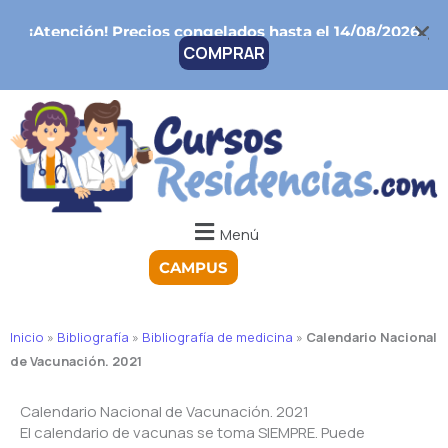
Ir
¡Atención!
Precios congelados hasta el 14/08/2026
al
COMPRAR
contenido
Menú
CAMPUS
Inicio
»
Bibliografía
»
Bibliografía de medicina
»
Calendario Nacional
de Vacunación. 2021
Calendario Nacional de Vacunación. 2021
El calendario de vacunas se toma SIEMPRE. Puede