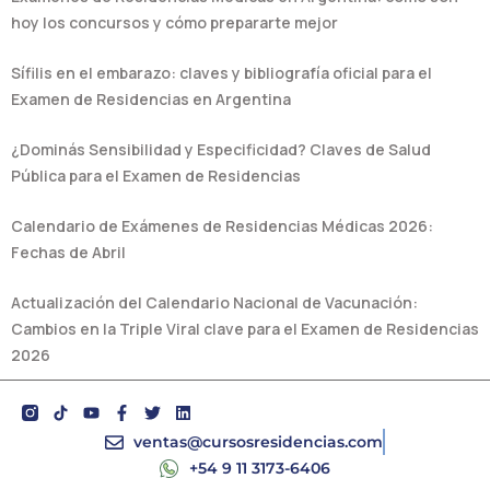
hoy los concursos y cómo prepararte mejor
Sífilis en el embarazo: claves y bibliografía oficial para el
Examen de Residencias en Argentina
¿Dominás Sensibilidad y Especificidad? Claves de Salud
Pública para el Examen de Residencias
Calendario de Exámenes de Residencias Médicas 2026:
Fechas de Abril
Actualización del Calendario Nacional de Vacunación:
Cambios en la Triple Viral clave para el Examen de Residencias
2026
Y
F
T
L
o
a
w
i
u
c
i
n
ventas@cursosresidencias.com
t
e
t
k
+54 9 11 3173-6406
u
b
t
e