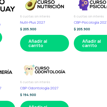
6 cuotas sin interés
6 cuotas sin interés
Nutri-Plus 2027
CBP-Psicología 202
6
$
205.900
$
205.900
Añadir al
Añadir al
carrito
carrito
6 cuotas sin interés
7
CBP-Odontología 2027
$
194.900
Añadir al