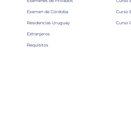
Exámenes de Privados
Curso 
Examen de Córdoba
Curso 
Residencias Uruguay
Curso 
Extranjeros
Requisitos
Y
F
T
L
o
a
w
i