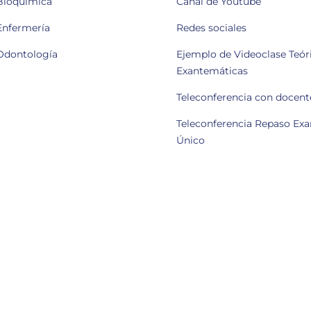
Bioquímica
Canal de Youtube
Enfermería
Redes sociales
Odontología
Ejemplo de Videoclase Teóri
Exantemáticas
Teleconferencia con docent
Teleconferencia Repaso Ex
Único