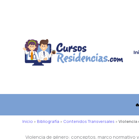
Ir
al
contenido
In

Inicio
»
Bibliografía
»
Contenidos Transversales
»
Violencia 
Violencia de género: conceptos, marco normativo y cr