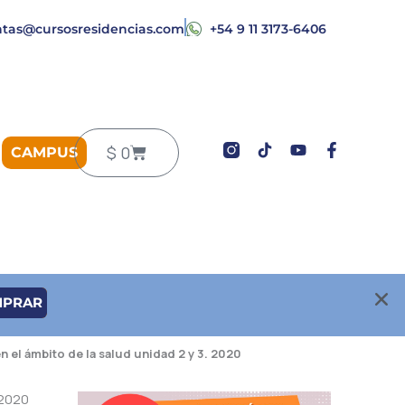
ntas@cursosresidencias.com
+54 9 11 3173-6406
Y
F
Carrito
$
0
CAMPUS
o
a
u
c
t
e
u
b
b
o
e
o
k
-
f
MPRAR
n el ámbito de la salud unidad 2 y 3. 2020
 2020