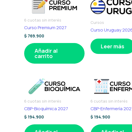
6 cuotas sin interés
Cursos
Curso Premium 2027
Curso Uruguay 202
$
769.900
Leer más
Añadir al
carrito
6 cuotas sin interés
6 cuotas sin interés
CBP-Bioquímica 2027
CBP-Enfermería 202
$
194.900
$
194.900
Añadir al
Añadir al