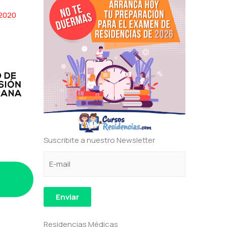
 2020
Suscribite a nuestro Newsletter
C
e
C
o
l
o
r
e
r
r
c
r
Enviar
e
t
e
o
r
o
Residencias Médicas