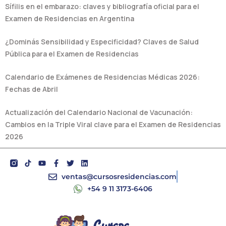
Sífilis en el embarazo: claves y bibliografía oficial para el
Examen de Residencias en Argentina
¿Dominás Sensibilidad y Especificidad? Claves de Salud
Pública para el Examen de Residencias
Calendario de Exámenes de Residencias Médicas 2026:
Fechas de Abril
Actualización del Calendario Nacional de Vacunación:
Cambios en la Triple Viral clave para el Examen de Residencias
2026
Y
F
T
L
o
a
w
i
u
c
i
n
ventas@cursosresidencias.com
t
e
t
k
+54 9 11 3173-6406
u
b
t
e
b
o
e
d
e
o
r
i
k
n
-