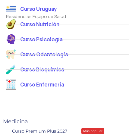
i
e
i
Curso Uruguay
c
c
c
o
Residencias Equipo de Salud
t
o
*
Curso Nutrición
r
ó
n
Curso Psicología
i
c
Curso Odontología
o
Curso Bioquímica
Curso Enfermería
Medicina
Curso Premium Plus 2027
Más popular