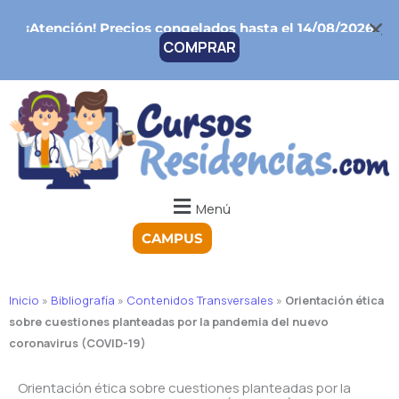
Ir
¡Atención!
Precios congelados hasta el 14/08/2026
al
COMPRAR
contenido
Menú
CAMPUS
Inicio
»
Bibliografía
»
Contenidos Transversales
»
Orientación ética
sobre cuestiones planteadas por la pandemia del nuevo
coronavirus (COVID-19)
Orientación ética sobre cuestiones planteadas por la