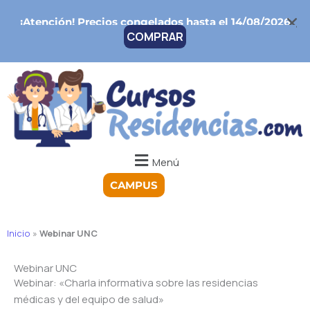
Ir
¡Atención!
Precios congelados hasta el 14/08/2026
al
COMPRAR
contenido
Menú
CAMPUS
Inicio
»
Webinar UNC
Webinar UNC
Webinar: «Charla informativa sobre las residencias
médicas y del equipo de salud»