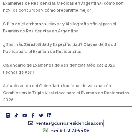
Exámenes de Residencias Médicas en Argentina: cómo son
hoy los concursos y cómo prepararte mejor
Sífilis en el embarazo: claves y bibliografía oficial para el
Examen de Residencias en Argentina
¿Dominás Sensibilidad y Especificidad? Claves de Salud
Pública para el Examen de Residencias
Calendario de Exámenes de Residencias Médicas 2026:
Fechas de Abril
Actualización del Calendario Nacional de Vacunación:
Cambios en la Triple Viral clave para el Examen de Residencias
2026
Y
F
T
L
o
a
w
i
u
c
i
n
ventas@cursosresidencias.com
t
e
t
k
+54 9 11 3173-6406