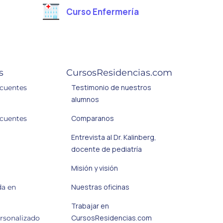
Curso Enfermería
e
o
s
CursosResidencias.com
Testimonio de nuestros
ecuentes
alumnos
Comparanos
ecuentes
Entrevista al Dr. Kalinberg,
docente de pediatría
Misión y visión
Nuestras oficinas
da en
Trabajar en
CursosResidencias.com
ersonalizado