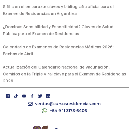
Sífilis en el embarazo: claves y bibliografía oficial para el
Examen de Residencias en Argentina
¿Dominás Sensibilidad y Especificidad? Claves de Salud
Pública para el Examen de Residencias
Calendario de Exámenes de Residencias Médicas 2026:
Fechas de Abril
Actualización del Calendario Nacional de Vacunación:
Cambios en la Triple Viral clave para el Examen de Residencias
2026
Y
F
T
L
o
a
w
i
u
c
i
n
ventas@cursosresidencias.com
t
e
t
k
+54 9 11 3173-6406
u
b
t
e
b
o
e
d
e
o
r
i
k
n