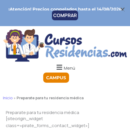
Ir
¡Atención!
Precios congelados hasta el 14/08/2026
al
COMPRAR
contenido
Menú
CAMPUS
Inicio
»
Preparate para tu residencia médica
Preparate para tu residencia médica
[siteorigin_widget
class=»pirate_forms_contact_widget»]