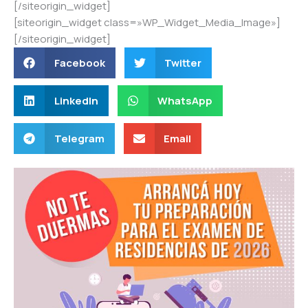
[/siteorigin_widget]
[siteorigin_widget class=»WP_Widget_Media_Image»]
[/siteorigin_widget]
Facebook
Twitter
LinkedIn
WhatsApp
Telegram
Email