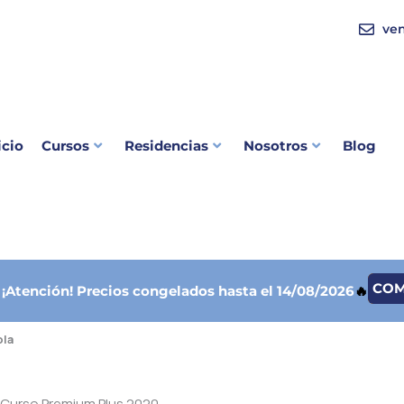
ve
icio
Cursos
Residencias
Nosotros
Blog
CO

¡Atención!
Precios congelados hasta el 14/08/2026
🔥
ola
l Curso Premium Plus 2020