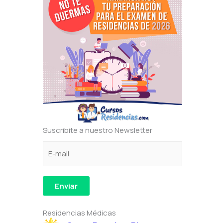
Suscribite a nuestro Newsletter
C
e
*
o
l
e
r
e
l
r
c
e
Enviar
e
t
c
o
r
t
Residencias Médicas
e
ó
r