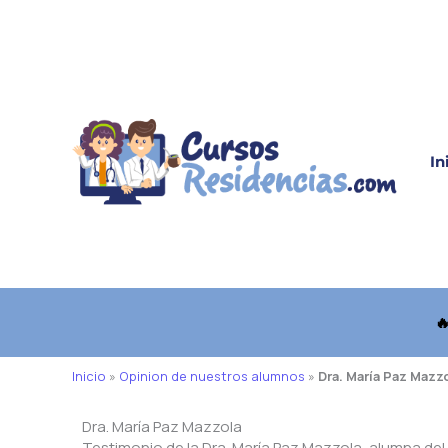
Ir
al
contenido
In

Inicio
»
Opinion de nuestros alumnos
»
Dra. María Paz Mazz
Dra. María Paz Mazzola
Testimonio de la Dra. María Paz Mazzola, alumna de