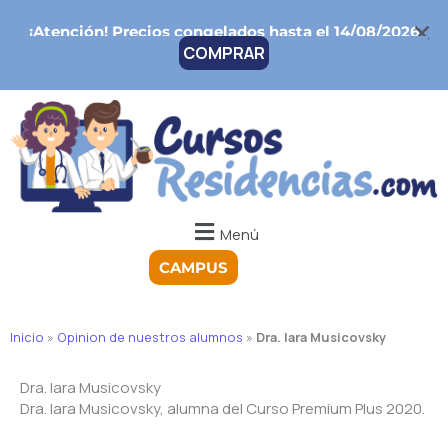
Ir
¡Atención!
Precios congelados hasta el 14/08/2026
al
COMPRAR
contenido
Menú
CAMPUS
Inicio
»
Opinion de nuestros alumnos
»
Dra. Iara Musicovsky
Dra. Iara Musicovsky
Dra. Iara Musicovsky, alumna del Curso Premium Plus 2020.