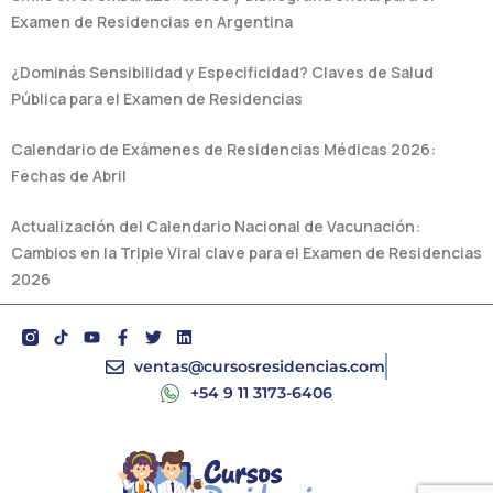
Examen de Residencias en Argentina
¿Dominás Sensibilidad y Especificidad? Claves de Salud
Pública para el Examen de Residencias
Calendario de Exámenes de Residencias Médicas 2026:
Fechas de Abril
Actualización del Calendario Nacional de Vacunación:
Cambios en la Triple Viral clave para el Examen de Residencias
2026
Y
F
T
L
o
a
w
i
u
c
i
n
ventas@cursosresidencias.com
t
e
t
k
+54 9 11 3173-6406
u
b
t
e
b
o
e
d
e
o
r
i
k
n
-
f