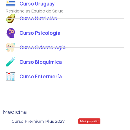
Curso Uruguay
c
c
c
o
Residencias Equipo de Salud
o
o
*
Curso Nutrición
*
Curso Psicología
Curso Odontología
Curso Bioquímica
Curso Enfermería
Medicina
Curso Premium Plus 2027
Más popular