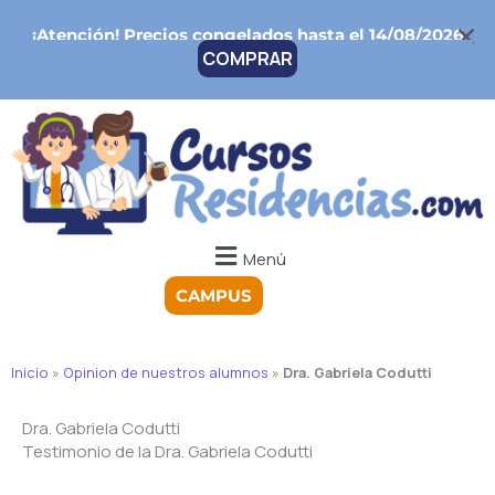
Ir
¡Atención!
Precios congelados hasta el 14/08/2026
al
COMPRAR
contenido
Menú
CAMPUS
Inicio
»
Opinion de nuestros alumnos
»
Dra. Gabriela Codutti
Dra. Gabriela Codutti
Testimonio de la Dra. Gabriela Codutti