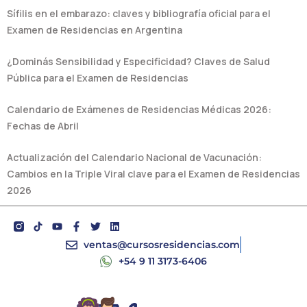
Sífilis en el embarazo: claves y bibliografía oficial para el
Examen de Residencias en Argentina
¿Dominás Sensibilidad y Especificidad? Claves de Salud
Pública para el Examen de Residencias
Calendario de Exámenes de Residencias Médicas 2026:
Fechas de Abril
Actualización del Calendario Nacional de Vacunación:
Cambios en la Triple Viral clave para el Examen de Residencias
2026
Y
F
T
L
o
a
w
i
u
c
i
n
ventas@cursosresidencias.com
t
e
t
k
+54 9 11 3173-6406
u
b
t
e
b
o
e
d
e
o
r
i
k
n
-