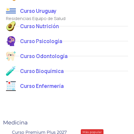
i
r
r
Curso Uruguay
c
e
r
o
Residencias Equipo de Salud
o
e
*
Curso Nutrición
o
Curso Psicología
Curso Odontología
Curso Bioquímica
Curso Enfermería
Medicina
Curso Premium Plus 2027
Más popular