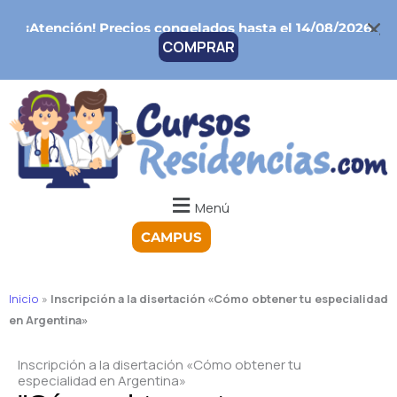
Ir
¡Atención!
Precios congelados hasta el 14/08/2026
al
COMPRAR
contenido
Menú
CAMPUS
Inicio
»
Inscripción a la disertación «Cómo obtener tu especialidad
en Argentina»
Inscripción a la disertación «Cómo obtener tu
especialidad en Argentina»