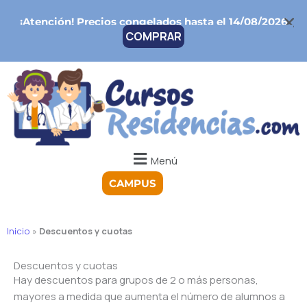
Ir
¡Atención!
Precios congelados hasta el 14/08/2026
al
COMPRAR
contenido
Menú
CAMPUS
Inicio
»
Descuentos y cuotas
Descuentos y cuotas
Hay descuentos para grupos de 2 o más personas,
mayores a medida que aumenta el número de alumnos a