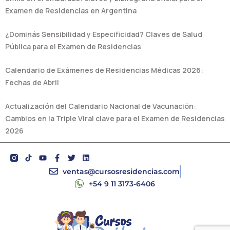
Examen de Residencias en Argentina
¿Dominás Sensibilidad y Especificidad? Claves de Salud
Pública para el Examen de Residencias
Calendario de Exámenes de Residencias Médicas 2026:
Fechas de Abril
Actualización del Calendario Nacional de Vacunación:
Cambios en la Triple Viral clave para el Examen de Residencias
2026
Y
F
T
L
o
a
w
i
u
c
i
n
ventas@cursosresidencias.com
t
e
t
k
+54 9 11 3173-6406
u
b
t
e
b
o
e
d
e
o
r
i
k
n
-
f