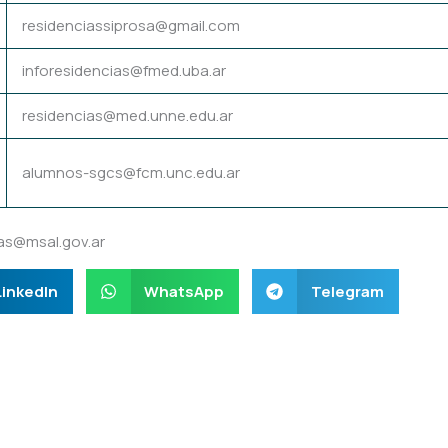
residenciassiprosa@gmail.com
inforesidencias@fmed.uba.ar
residencias@med.unne.edu.ar
alumnos-sgcs@fcm.unc.edu.ar
as@msal.gov.ar
LinkedIn
WhatsApp
Telegram