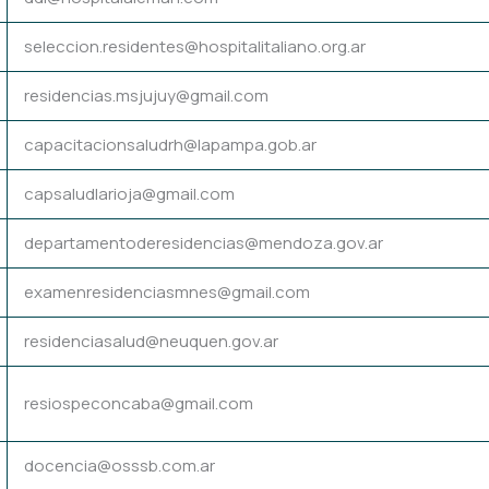
seleccion.residentes@hospitalitaliano.org.ar
residencias.msjujuy@gmail.com
capacitacionsaludrh@lapampa.gob.ar
capsaludlarioja@gmail.com
departamentoderesidencias@mendoza.gov.ar
examenresidenciasmnes@gmail.com
residenciasalud@neuquen.gov.ar
resiospeconcaba@gmail.com
docencia@osssb.com.ar