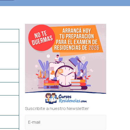
Suscribite a nuestro Newsletter
C
*
e
o
*
l