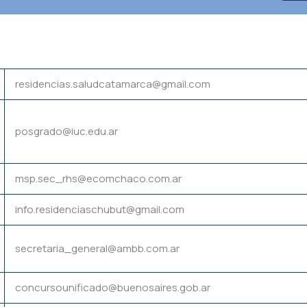
residencias.saludcatamarca@gmail.com
posgrado@iuc.edu.ar
msp.sec_rhs@ecomchaco.com.ar
info.residenciaschubut@gmail.com
secretaria_general@ambb.com.ar
concursounificado@buenosaires.gob.ar