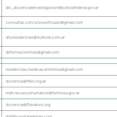
div_docenciaeinvestigacion@policiafederal.gov.ar
consultas.concursounificado@gmail.com
dtoresidencias@outlook.com.ar
dirformacionmsp@gmail.com
residencias.medicas.entrerios@gmail.com
docencia@fleni.org.ar
mdh.recursoshumanos@formosa.gov.ar
docencia@ffavaloro.org
ddi@hospitalaleman.com