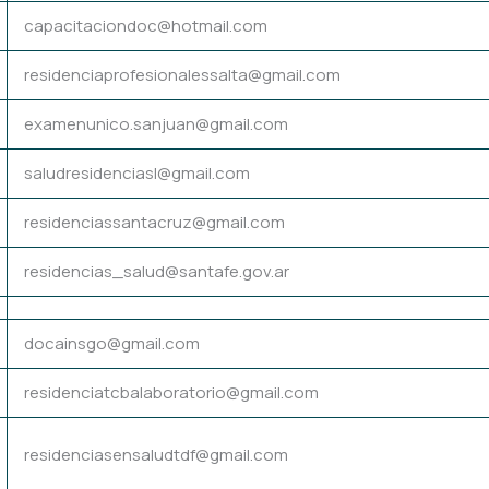
capacitaciondoc@hotmail.com
residenciaprofesionalessalta@gmail.com
examenunico.sanjuan@gmail.com
saludresidenciasl@gmail.com
residenciassantacruz@gmail.com
residencias_salud@santafe.gov.ar
docainsgo@gmail.com
residenciatcbalaboratorio@gmail.com
residenciasensaludtdf@gmail.com