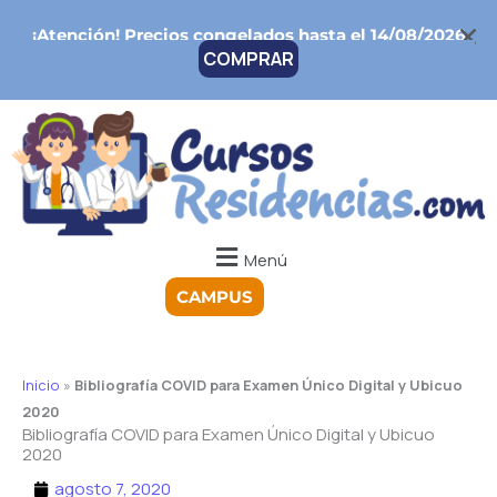
Ir
¡Atención!
Precios congelados hasta el 14/08/2026
al
COMPRAR
contenido
Menú
CAMPUS
Inicio
»
Bibliografía COVID para Examen Único Digital y Ubicuo
2020
Bibliografía COVID para Examen Único Digital y Ubicuo
2020
agosto 7, 2020