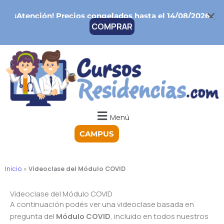
Ir
¡Atención!
Precios congelados hasta el 14/08/2026
al
COMPRAR
contenido
Menú
CAMPUS
Inicio
»
Videoclase del Módulo COVID
Videoclase del Módulo COVID
A continuación podés ver una videoclase basada en
pregunta del
Módulo COVID
, incluido en todos nuestros