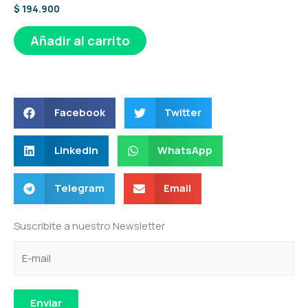
$
194.900
Añadir al carrito
Facebook
Twitter
LinkedIn
WhatsApp
Telegram
Email
Suscribite a nuestro Newsletter
C
e
C
o
l
o
r
e
r
r
c
r
Enviar