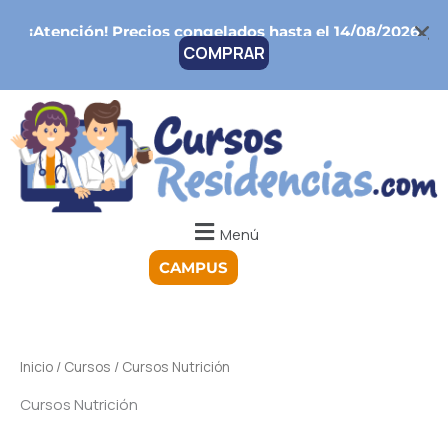
Ir
¡Atención!
Precios congelados hasta el 14/08/2026
al
COMPRAR
contenido
Menú
CAMPUS
Inicio
/
Cursos
/ Cursos Nutrición
Cursos Nutrición