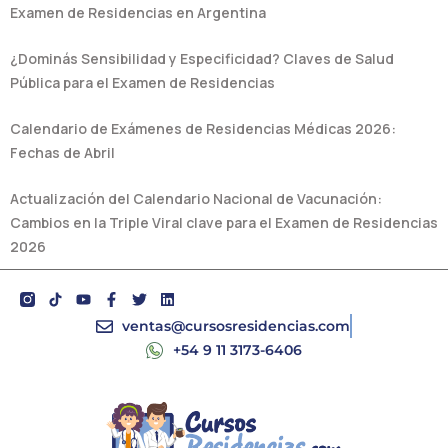
Examen de Residencias en Argentina
¿Dominás Sensibilidad y Especificidad? Claves de Salud
Pública para el Examen de Residencias
Calendario de Exámenes de Residencias Médicas 2026:
Fechas de Abril
Actualización del Calendario Nacional de Vacunación:
Cambios en la Triple Viral clave para el Examen de Residencias
2026
Y
F
T
L
o
a
w
i
u
c
i
n
ventas@cursosresidencias.com
t
e
t
k
+54 9 11 3173-6406
u
b
t
e
b
o
e
d
e
o
r
i
k
n
-
f