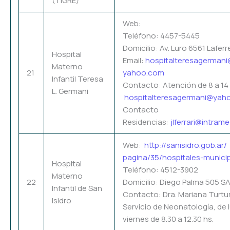
(TIGRE)
Web:
Teléfono: 4457-5445
Domicilio: Av. Luro 6561 Laferr
Hospital
Email:
hospitalteresagerman
Materno
21
yahoo.com
Infantil Teresa
Contacto: Atención de 8 a 14
L. Germani
hospitalteresagermani@yah
Contacto
Residencias:
jlferrari@intram
Web:
http://sanisidro.gob.ar/
pagina/35/hospitales-
munici
Hospital
Teléfono: 4512-3902
Materno
22
Domicilio: Diego Palma 505 S
Infantil de San
Contacto: Dra. Mariana Turtur
Isidro
Servicio de Neonatología, de 
viernes de 8.30 a 12.30 hs.