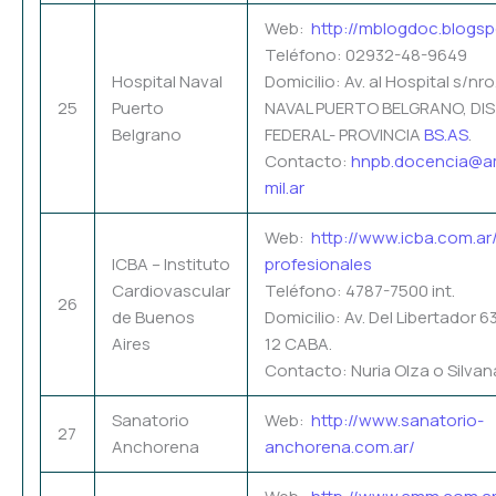
Web:
http://mblogdoc.blogs
Teléfono: 02932-48-9649
Hospital Naval
Domicilio: Av. al Hospital s/nro
25
Puerto
NAVAL PUERTO BELGRANO, DI
Belgrano
FEDERAL- PROVINCIA
BS.AS
.
Contacto:
hnpb.docencia@a
mil.ar
Web:
http://www.icba.com.ar
ICBA – Instituto
profesionales
Cardiovascular
Teléfono: 4787-7500 int.
26
de Buenos
Domicilio: Av. Del Libertador 6
Aires
12 CABA.
Contacto: Nuria Olza o Silvan
Sanatorio
Web:
http://www.sanatorio-
27
Anchorena
anchorena.com.ar/