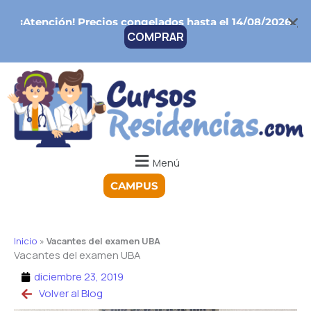
Ir
¡Atención!
Precios congelados hasta el 14/08/2026
al
COMPRAR
contenido
Menú
CAMPUS
Inicio
»
Vacantes del examen UBA
Vacantes del examen UBA
diciembre 23, 2019
Volver al Blog