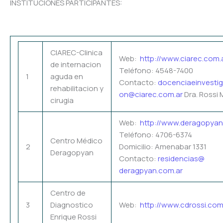
INSTITUCIONES PARTICIPANTES:
CIAREC-Clinica
Web:
http://www.ciarec.com.
de internacion
Teléfono: 4548-7400
1
aguda en
Contacto:
docenciaeinvestig
rehabilitacion y
on@ciarec.com.ar
Dra. Rossi 
cirugia
Web:
http://www.deragopyan
Teléfono: 4706-6374
Centro Médico
2
Domicilio: Amenabar 1331
Deragopyan
Contacto:
residencias@
deragpyan.com.ar
Centro de
3
Diagnostico
Web:
http://www.cdrossi.co
Enrique Rossi