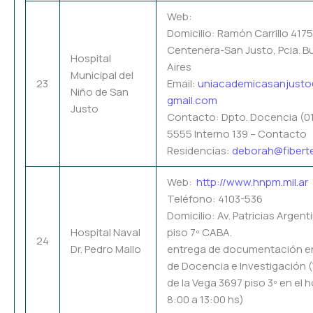
Web:
Domicilio: Ramón Carrillo 417
Centenera-San Justo, Pcia. 
Hospital
Aires
Municipal del
23
Email:
uniacademicasanjust
Niño de San
gmail.com
Justo
Contacto: Dpto. Docencia (01
5555 Interno 139 – Contacto
Residencias:
deborah@fiberte
Web:
http://www.hnpm.mil.ar
Teléfono: 4103-536
Domicilio: Av. Patricias Argent
Hospital Naval
piso 7º CABA.
24
Dr. Pedro Mallo
entrega de documentación en
de Docencia e Investigación 
de la Vega 3697 piso 3º en el h
8:00 a 13:00 hs)