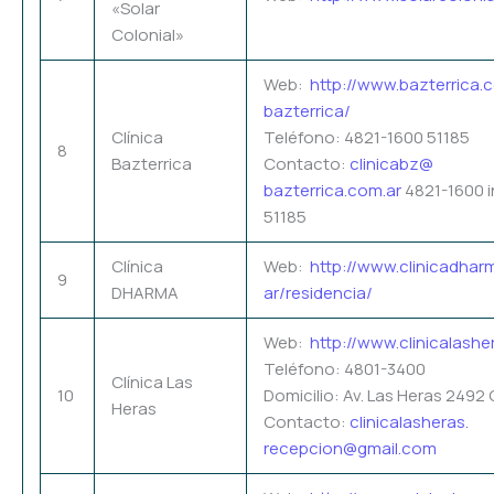
«Solar
Colonial»
Web:
http://www.bazterrica.
bazterrica/
Clínica
Teléfono: 4821-1600 51185
8
Bazterrica
Contacto:
clinicabz@
bazterrica.com.ar
4821-1600 i
51185
Clínica
Web:
http://www.clinicadhar
9
DHARMA
ar/residencia/
Web:
http://www.clinicalashe
Teléfono: 4801-3400
Clínica Las
10
Domicilio: Av. Las Heras 2492
Heras
Contacto:
clinicalasheras.
recepcion@gmail.com