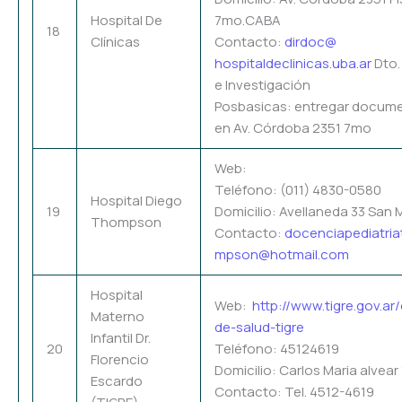
Hospital De
7mo.CABA
18
Clínicas
Contacto:
dirdoc@
hospitaldeclinicas.uba.ar
Dto.
e Investigación
Posbasicas: entregar docum
en Av. Córdoba 2351 7mo
Web:
Teléfono: (011) 4830-0580
Hospital Diego
19
Domicilio: Avellaneda 33 San 
Thompson
Contacto:
docenciapediatria
mpson@hotmail.com
Hospital
Web:
http://www.tigre.gov.ar/
Materno
de-salud-tigre
Infantil Dr.
20
Teléfono: 45124619
Florencio
Domicilio: Carlos Maria alvear
Escardo
Contacto: Tel. 4512-4619