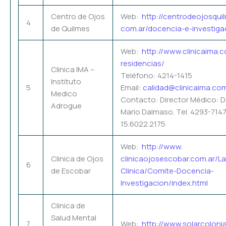
Centro de Ojos
Web:
http://centrodeojosqui
4
de Quilmes
com.ar/docencia-e-
investiga
Web:
http://www.clinicaima.
residencias/
Clinica IMA –
Teléfono: 4214-1415
Instituto
5
Email:
calidad@clinicaima.co
Medico
Contacto: Director Médico: Dr.
Adrogue
Mario Dalmaso. Tel. 4293-714
15.6022.2175
Web:
http://www.
Clinica de Ojos
clinicaojosescobar.com.ar/La
6
de Escobar
Clinica/Comite-Docencia-
Investigacion/index.html
Clinica de
Salud Mental
7
Web:
http://www.solarcolonia