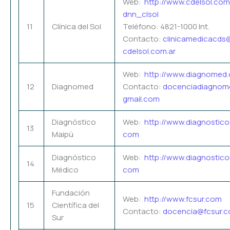
Web:
http://www.cdelsol.com
dnn_clsol
11
Clínica del Sol
Teléfono: 4821-1000 Int.
Contacto:
clinicamedicacds
cdelsol.com.ar
Web:
http://www.diagnomed.
12
Diagnomed
Contacto:
docenciadiagno
gmail.com
Diagnóstico
Web:
http://www.diagnostico
13
Maipú
com
Diagnóstico
Web:
http://www.diagnostic
14
Médico
com
Fundación
Web:
http://www.fcsur.com
15
Científica del
Contacto:
docencia@fcsur.c
Sur