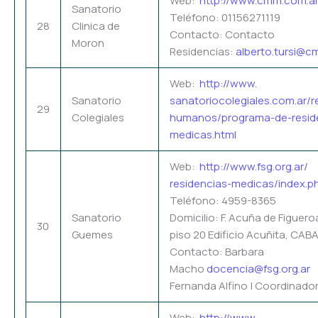
Web:
http://www.cmm.com.a
Sanatorio
Teléfono: 01156271119
28
Clinica de
Contacto: Contacto
Moron
Residencias:
alberto.tursi@c
Web:
http://www.
Sanatorio
sanatoriocolegiales.com.ar/
r
29
Colegiales
humanos/programa-de-
resid
medicas.html
Web:
http://www.fsg.org.ar/
residencias-medicas/index.p
Teléfono: 4959-8365
Sanatorio
Domicilio: F. Acuña de Figuero
30
Guemes
piso 20 Edificio Acuñita, CAB
Contacto: Barbara
Macho
docencia@fsg.org.ar
Fernanda Alfino | Coordinado
Web:
http://www.