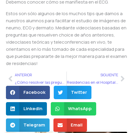
Debemos conocer cómo se manifiesta en el ECG.
Estos son sólo algunos de los muchos tips que damos a
nuestros alumnos para facilitar el estudio de imágenes de
neumo, ECG y dermato. Mediante videoclases basadas en
preguntas que resuelven choice de años anteriores,
videoclases teóricas y teleconferencias en vivo, te
orientamos en lo más tomado de cada especialidad para
que puedas prepararte de la mejor manera para el examen
de residencias!
Ant
Sig
ANTERIOR
SIGUIENTE
¿Cómo resolver las preguntas con imágenes del examen de residencias?
Residencias en el Hospital Austral y el Hospital Británico
Facebook
Twitter
LinkedIn
WhatsApp
Telegram
Email