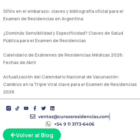
Sífilis en el embarazo: claves y bibliografía oficial para el
Examen de Residencias en Argentina
¿Dominás Sensibilidad y Especificidad? Claves de Salud
Pública para el Examen de Residencias
Calendario de Exámenes de Residencias Médicas 2026:
Fechas de Abril
Actualización del Calendario Nacional de Vacunación:
Cambios en la Triple Viral clave para el Examen de Residencias
2026
Y
F
T
L
o
a
w
i
u
c
i
n
ventas@cursosresidencias.com
t
e
t
k
+54 9 11 3173-6406
u
b
t
e
b
o
e
d
Volver al Blog
e
o
r
i