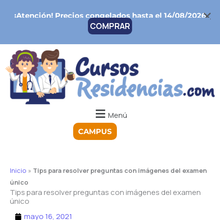
Ir
¡Atención!
Precios congelados hasta el 14/08/2026
al
COMPRAR
contenido
Menú
CAMPUS
Inicio
»
Tips para resolver preguntas con imágenes del examen
único
Tips para resolver preguntas con imágenes del examen
único
mayo 16, 2021