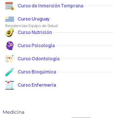
Curso de Inmersión Temprana
Curso Uruguay
Residencias Equipo de Salud
Curso Nutrición
Curso Psicología
Curso Odontología
Curso Bioquímica
Curso Enfermería
Medicina