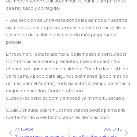
alumnos pueden subir al campus su curriculum para que
sea revisado y corregido.
– una sección de Entrevista donde les damos a nuestros
alumnos consejos para que este momento crucial de la
selección del residente lo pasen lo más preparados
posible.
En resumen, ¡estate atento a los llamados a concursos!
Contra más exámenes presentes, mayores serán tus
chances de quedar como residente. Por otro lado, si bien
ya falta muy poco para algunos exámenes (poco más de
un mes para el Austral), todavía estás a tiempo de tener la
mejor preparación. Contactate con
CursosResidencias.com y empezá ya mismo tu estudio.
Cualquier duda sobre nuestros cursos podés plantearla
contactando a ventas@cursosresidencias.com
Ant
Sig
ANTERIOR
SIGUIENTE
Tips para resolver preguntas con imágenes del examen único
Nueva Biblioteca virtual con bibliografía residencias médicas 2021