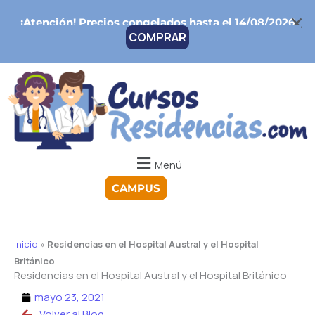
Ir
¡Atención!
Precios congelados hasta el 14/08/2026
al
COMPRAR
contenido
Menú
CAMPUS
Inicio
»
Residencias en el Hospital Austral y el Hospital
Británico
Residencias en el Hospital Austral y el Hospital Británico
mayo 23, 2021
Volver al Blog