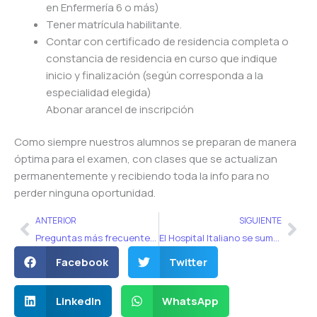
en Enfermería 6 o más)
Tener matrícula habilitante.
Contar con certificado de residencia completa o
constancia de residencia en curso que indique
inicio y finalización (según corresponda a la
especialidad elegida)
Abonar arancel de inscripción
Como siempre nuestros alumnos se preparan de manera
óptima para el examen, con clases que se actualizan
permanentemente y recibiendo toda la info para no
perder ninguna oportunidad.
Ant
Sig
ANTERIOR
SIGUIENTE
Preguntas más frecuentes del examen único 2019
El Hospital Italiano se suma al examen único, ¿y ahora qué?
Facebook
Twitter
LinkedIn
WhatsApp