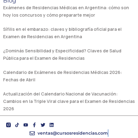
Blog
Exámenes de Residencias Médicas en Argentina: cómo son
hoy los concursos y cómo prepararte mejor
Sífilis en el embarazo: claves y bibliografía oficial para el
Examen de Residencias en Argentina
¿Dominás Sensibilidad y Especificidad? Claves de Salud
Pública para el Examen de Residencias
Calendario de Exámenes de Residencias Médicas 2026:
Fechas de Abril
Actualización del Calendario Nacional de Vacunación:
Cambios en la Triple Viral clave para el Examen de Residencias
2026
Y
F
T
L
o
a
w
i
u
c
i
n
ventas@cursosresidencias.com
t
e
t
k