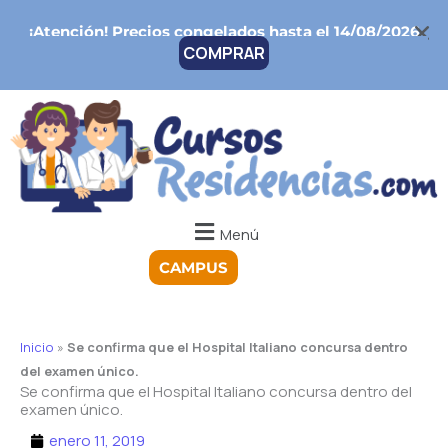
Ir
¡Atención!
Precios congelados hasta el 14/08/2026
al
COMPRAR
contenido
Menú
CAMPUS
Inicio
»
Se confirma que el Hospital Italiano concursa dentro
del examen único.
Se confirma que el Hospital Italiano concursa dentro del
examen único.
enero 11, 2019