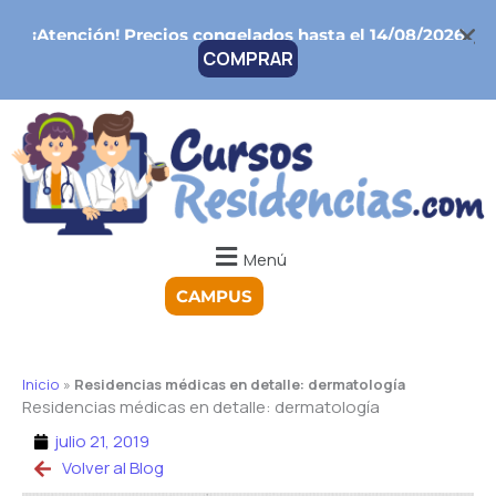
Ir
¡Atención!
Precios congelados hasta el 14/08/2026
al
COMPRAR
contenido
Menú
CAMPUS
Inicio
»
Residencias médicas en detalle: dermatología
Residencias médicas en detalle: dermatología
julio 21, 2019
Volver al Blog