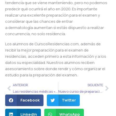
tendencia que se viene manteniendo, pero no podemos
predecir qué ocurrirá el año en 2020. Es importante
realizar una excelente preparación para el examen y
considerar que las chances de entrar
a
dermatología
aumentan si estás dispuesto a realizar
concurrencia, no solo residencia.
Los alumnos de CursosResidencias.com, además de
recibir la mejor preparación para el examen de
residencias, acceden primero a esta información y a los
datos su especialidad. Nuestros alumnos reciben
asesoramiento sobre donde rendir y cómo organizar el
estudio para la preparación del examen.
Ant
Sig
ANTERIOR
SIGUIENTE
Las residencias médicas «más difíciles»
Nuevo curso de preparación para el examen de residencias de Nutrición
Facebook
Twitter
LinkedIn
WhatsApp