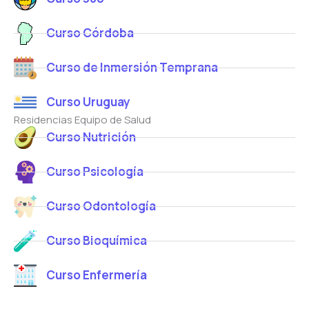
Curso Córdoba
Curso de Inmersión Temprana
Curso Uruguay
Residencias Equipo de Salud
Curso Nutrición
Curso Psicología
Curso Odontología
Curso Bioquímica
Curso Enfermería