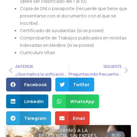
(debe ser clasificado del 1 al 10).
Copia de DNI o pasaporte (recuerde que tiene que
presentarse con el documento con el que se
inscribe).
Certificado de ayudantías (si se posee).
Comprobante de Trabajos publicados en revistas
indexadas en Medline (si se posee).
Curriculum Vitae
Ant
Sig
ANTERIOR
SIGUIENTE
¿Que implica la unificación del examen único para quienes rinden en Mendoza?
Preguntas más frecuentes del examen único 2019
Facebook
Twitter
LinkedIn
WhatsApp
Telegram
Email
BLOG