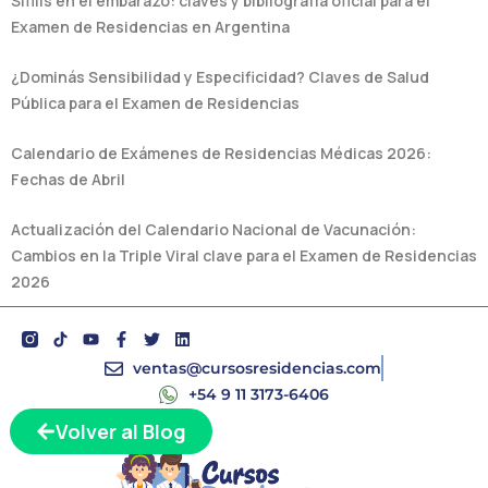
Sífilis en el embarazo: claves y bibliografía oficial para el
Examen de Residencias en Argentina
¿Dominás Sensibilidad y Especificidad? Claves de Salud
Pública para el Examen de Residencias
Calendario de Exámenes de Residencias Médicas 2026:
Fechas de Abril
Actualización del Calendario Nacional de Vacunación:
Cambios en la Triple Viral clave para el Examen de Residencias
2026
Y
F
T
L
o
a
w
i
u
c
i
n
ventas@cursosresidencias.com
t
e
t
k
+54 9 11 3173-6406
u
b
t
e
b
o
e
d
Volver al Blog
e
o
r
i
k
n
-
f