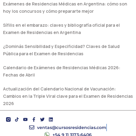
Exámenes de Residencias Médicas en Argentina: cómo son
hoy los concursos y cómo prepararte mejor
Sífilis en el embarazo: claves y bibliografía oficial para el
Examen de Residencias en Argentina
¿Dominás Sensibilidad y Especificidad? Claves de Salud
Pública para el Examen de Residencias
Calendario de Exámenes de Residencias Médicas 2026:
Fechas de Abril
Actualización del Calendario Nacional de Vacunación:
Cambios en la Triple Viral clave para el Examen de Residencias
2026
Y
F
T
L
o
a
w
i
u
c
i
n
ventas@cursosresidencias.com
t
e
t
k
+54 9 11 3173-6406