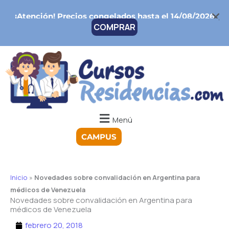
Ir
¡Atención!
Precios congelados hasta el 14/08/2026
al
COMPRAR
contenido
Menú
CAMPUS
Inicio
»
Novedades sobre convalidación en Argentina para
médicos de Venezuela
Novedades sobre convalidación en Argentina para
médicos de Venezuela
febrero 20, 2018