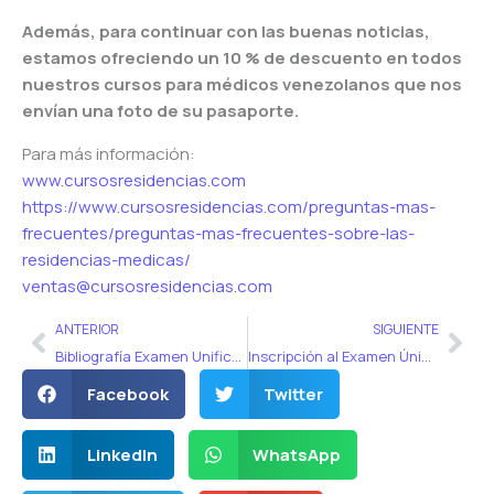
Además, para continuar con las buenas noticias,
estamos ofreciendo un 10 % de descuento en todos
nuestros cursos para médicos venezolanos que nos
envían una foto de su pasaporte.
Para más información:
www.cursosresidencias.com
https://www.cursosresidencias.
com/preguntas-mas-
frecuentes/
preguntas-mas-frecuentes-
sobre-las-
residencias-medicas/
ventas@cursosresidencias.com
Ant
Sig
ANTERIOR
SIGUIENTE
Bibliografía Examen Unificado UBA 2018
Inscripción al Examen Único Nacional 2018
Facebook
Twitter
LinkedIn
WhatsApp