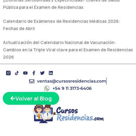
Pública para el Examen de Residencias
Calendario de Exámenes de Residencias Médicas 2026:
Fechas de Abril
Actualización del Calendario Nacional de Vacunación:
Cambios en la Triple Viral clave para el Examen de Residencias
2026
Y
F
T
L
o
a
w
i
u
c
i
n
ventas@cursosresidencias.com
t
e
t
k
+54 9 11 3173-6406
u
b
t
e
b
o
e
d
Volver al Blog
e
o
r
i
k
n
-
f