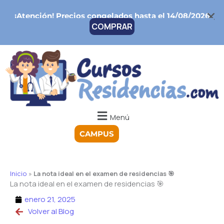
Ir
¡Atención!
Precios congelados hasta el 14/08/2026
al
COMPRAR
contenido
Menú
CAMPUS
Inicio
»
La nota ideal en el examen de residencias 🎯
La nota ideal en el examen de residencias 🎯
enero 21, 2025
Volver al Blog