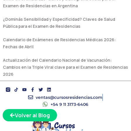
Examen de Residencias en Argentina
¿Dominás Sensibilidad y Especificidad? Claves de Salud
Pública para el Examen de Residencias
Calendario de Exámenes de Residencias Médicas 2026:
Fechas de Abril
Actualización del Calendario Nacional de Vacunación:
Cambios en la Triple Viral clave para el Examen de Residencias
2026
Y
F
T
L
o
a
w
i
u
c
i
n
ventas@cursosresidencias.com
t
e
t
k
+54 9 11 3173-6406
u
b
t
e
b
o
e
d
Volver al Blog
e
o
r
i
k
n
-
f