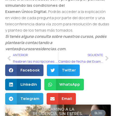
simulando las condiciones del
Examen
Único
Digital.
Podrás acceder a la explicación
en video de cada pregunta por parte del docente y una
teleconferencia diaria vía zoom para resolución de dudas
y planteo de los temas más tomados.
Si tenés alguna consulta sobre nuestros cursos, podés
plantearla contactando a
ventas@cursosresidencias.com.
Ant
Sig
ANTERIOR
SIGUIENTE
Reabren las inscripciones del Examen UBA
Cambio de fecha del Examen Único Digital y Ubicuo 2020
Facebook
Twitter
LinkedIn
WhatsApp
Telegram
Email
BLOG