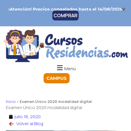
Ir
¡Atención!
Precios congelados hasta el 14/08/2026
al
COMPRAR
contenido
Menú
CAMPUS
Inicio
»
Examen Único 2020 modalidad digital
Examen Único 2020 modalidad digital
julio 18, 2020
Volver al Blog