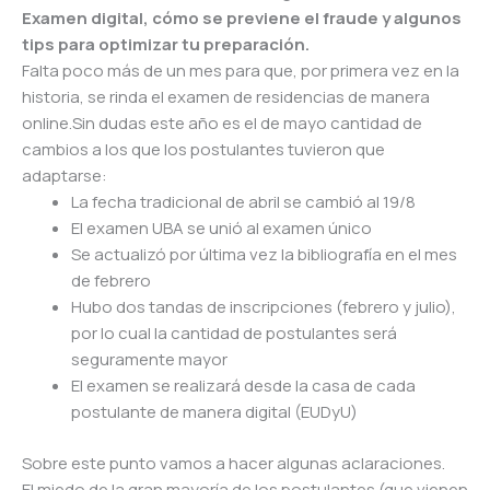
Examen
digital, cómo se previene el fraude y algunos
tips para optimizar tu preparación.
Falta poco más de un mes para que, por primera vez en la
historia, se rinda el
examen
de residencias de manera
online.Sin dudas este año es el de mayo cantidad de
cambios a los que los postulantes tuvieron que
adaptarse:
La fecha tradicional de abril se cambió al 19/8
El
examen
UBA se unió al
examen
único
Se actualizó por última vez la bibliografía en el mes
de febrero
Hubo dos tandas de inscripciones (febrero y julio),
por lo cual la cantidad de postulantes será
seguramente mayor
El
examen
se realizará desde la casa de cada
postulante de manera digital (EUDyU)
Sobre este punto vamos a hacer algunas aclaraciones.
El miedo de la gran mayoría de los postulantes (que vienen