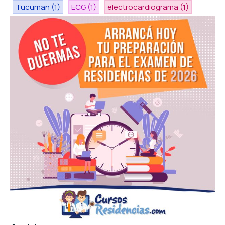
Tucuman
(1)
ECG
(1)
electrocardiograma
(1)