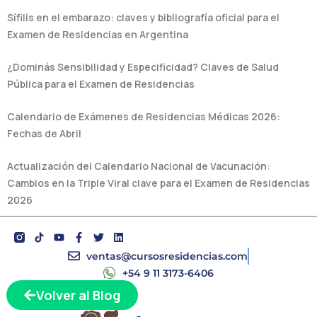
Sífilis en el embarazo: claves y bibliografía oficial para el
Examen de Residencias en Argentina
¿Dominás Sensibilidad y Especificidad? Claves de Salud
Pública para el Examen de Residencias
Calendario de Exámenes de Residencias Médicas 2026:
Fechas de Abril
Actualización del Calendario Nacional de Vacunación:
Cambios en la Triple Viral clave para el Examen de Residencias
2026
Y
F
T
L
o
a
w
i
u
c
i
n
ventas@cursosresidencias.com
t
e
t
k
+54 9 11 3173-6406
u
b
t
e
b
o
e
d
Volver al Blog
e
o
r
i
k
n