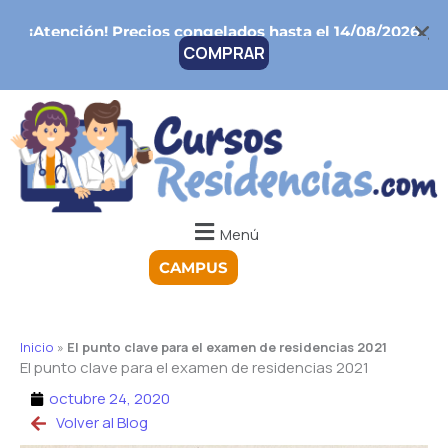
Ir
¡Atención!
Precios congelados hasta el 14/08/2026
al
COMPRAR
contenido
Menú
CAMPUS
Inicio
»
El punto clave para el examen de residencias 2021
El punto clave para el examen de residencias 2021
octubre 24, 2020
Volver al Blog