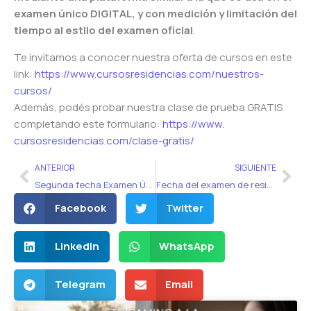
examen único DIGITAL, y con medición y limitación del
tiempo al estilo del examen oficial
.
Te invitamos a conocer nuestra oferta de cursos en este
link:
https://www.
cursosresidencias.com/
nuestros-
cursos/
Además, podés probar nuestra clase de prueba GRATIS
completando este formulario:
https://www.
cursosresidencias.com/clase-
gratis/
Ant
Sig
ANTERIOR
SIGUIENTE
Segunda fecha Examen Único 2020
Fecha del examen de residencias 2021
Facebook
Twitter
LinkedIn
WhatsApp
Telegram
Email