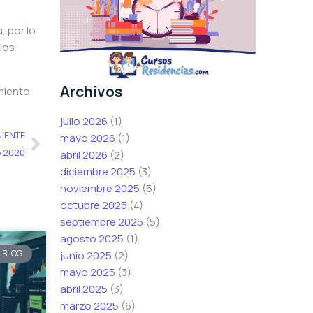
, por lo
 los
Archivos
miento
julio 2026
(1)
Siguiente
UIENTE
mayo 2026
(1)
o 2020
abril 2026
(2)
diciembre 2025
(3)
noviembre 2025
(5)
octubre 2025
(4)
septiembre 2025
(5)
agosto 2025
(1)
BLOG
junio 2025
(2)
mayo 2025
(3)
abril 2025
(3)
marzo 2025
(6)