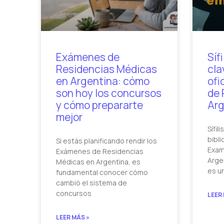
Exámenes de
Síf
Residencias Médicas
cla
en Argentina: cómo
ofi
son hoy los concursos
de 
y cómo prepararte
Arg
mejor
Sífil
bibli
Si estás planificando rendir los
Exam
Exámenes de Residencias
Argen
Médicas en Argentina, es
es u
fundamental conocer cómo
cambió el sistema de
concursos
LEER
LEER MÁS »