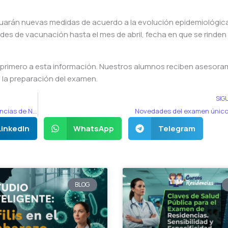
luarán nuevas medidas de acuerdo a la evolución epidemiológica
ades de vacunación hasta el mes de abril, fecha en que se rinden
rimero a esta información. Nuestros alumnos reciben asesora
 la preparación del examen.
SIG
Nuevo curso de preparación para el examen de residencias de Nutrición
Novedades del examen únic
LinkedIn
WhatsApp
Telegram
BLOG