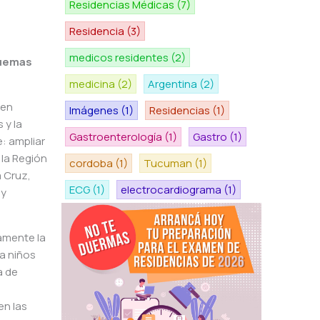
Residencias Médicas
(7)
Residencia
(3)
medicos residentes
(2)
quemas
medicina
(2)
Argentina
(2)
 en
Imágenes
(1)
Residencias
(1)
 y la
Gastroenterología
(1)
Gastro
(1)
: ampliar
 la Región
cordoba
(1)
Tucuman
(1)
a Cruz,
ECG
(1)
electrocardiograma
(1)
 y
damente la
ra niños
a de
en las