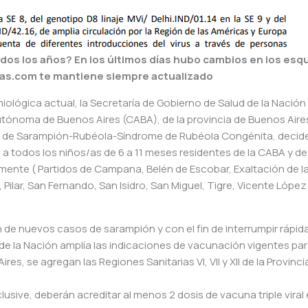
dos los años? En los últimos días hubo cambios en los es
cias.com te mantiene siempre actualizado
miológica actual, la Secretaría de Gobierno de Salud de la Nación
utónoma de Buenos Aires (CABA), de la provincia de Buenos Aires
ón de Sarampión-Rubéola-Síndrome de Rubéola Congénita, decide
l a todos los niños/as de 6 a 11 meses residentes de la CABA y de
amente ( Partidos de Campana, Belén de Escobar, Exaltación de l
 Pilar, San Fernando, San Isidro, San Miguel, Tigre, Vicente López
ón de nuevos casos de sarampión y con el fin de interrumpir rápi
d de la Nación amplía las indicaciones de vacunación vigentes pa
res, se agregan las Regiones Sanitarias VI, VII y XII de la Provinci
usive, deberán acreditar al menos 2 dosis de vacuna triple viral 