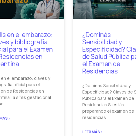
ilis en el embarazo:
¿Dominás
ves y bibliografía
Sensibilidad y
cial para el Examen
Especificidad? Cl
Residencias en
de Salud Pública p
entina
el Examen de
Residencias
is en el embarazo: claves y
ografía oficial para el
¿Dominás Sensibilidad y
en de Residencias en
Especificidad? Claves de 
tina La sífilis gestacional
Pública para el Examen de
no
Residencias Si estás
preparando el examen de
residencias
 MÁS »
LEER MÁS »