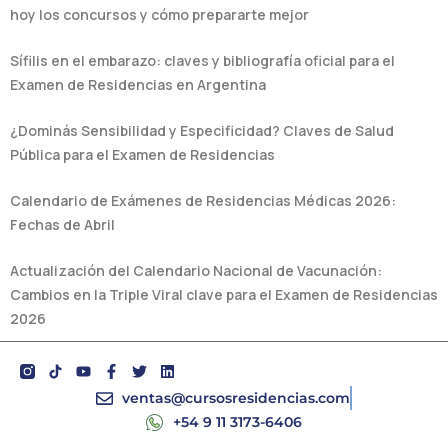
hoy los concursos y cómo prepararte mejor
Sífilis en el embarazo: claves y bibliografía oficial para el
Examen de Residencias en Argentina
¿Dominás Sensibilidad y Especificidad? Claves de Salud
Pública para el Examen de Residencias
Calendario de Exámenes de Residencias Médicas 2026:
Fechas de Abril
Actualización del Calendario Nacional de Vacunación:
Cambios en la Triple Viral clave para el Examen de Residencias
2026
Y
F
T
L
o
a
w
i
u
c
i
n
ventas@cursosresidencias.com
t
e
t
k
+54 9 11 3173-6406
u
b
t
e
b
o
e
d