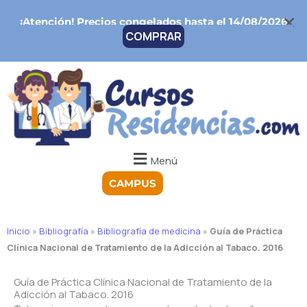
Ir
¡Atención!
Precios congelados hasta el 14/08/2026
al
COMPRAR
contenido
Menú
CAMPUS
Inicio
»
Bibliografía
»
Bibliografía de medicina
»
Guía de Práctica
Clínica Nacional de Tratamiento de la Adicción al Tabaco. 2016
Guía de Práctica Clínica Nacional de Tratamiento de la
Adicción al Tabaco. 2016