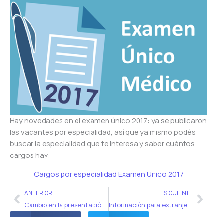
Hay novedades en el examen único 2017: ya se publicaron
las vacantes por especialidad, así que ya mismo podés
buscar la especialidad que te interesa y saber cuántos
cargos hay:
Cargos por especialidad Examen Unico 2017
Ant
Sig
ANTERIOR
SIGUIENTE
Cambio en la presentación de papeles para convalidación
Información para extranjeros sobre las residencias médicas en Argentina