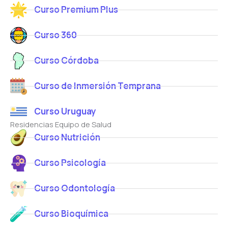
Curso Premium Plus
Curso 360
Curso Córdoba
Curso de Inmersión Temprana
Curso Uruguay
Residencias Equipo de Salud
Curso Nutrición
Curso Psicología
Curso Odontología
Curso Bioquímica