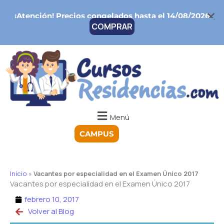
Ir
¡Atención!
Precios congelados hasta el 14/08/2026
al
COMPRAR
contenido
Menú
CAMPUS
Inicio
»
Vacantes por especialidad en el Examen Único 2017
Vacantes por especialidad en el Examen Único 2017
febrero 10, 2017
Volver al Blog