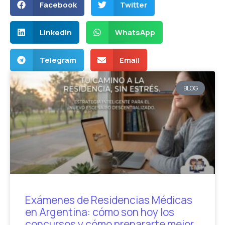
Facebook
Twitter
LinkedIn
WhatsApp
Telegram
Email
BLOG
Exámenes de Residencias Médicas
en Argentina: cómo son hoy los
concursos y cómo prepararte mejor