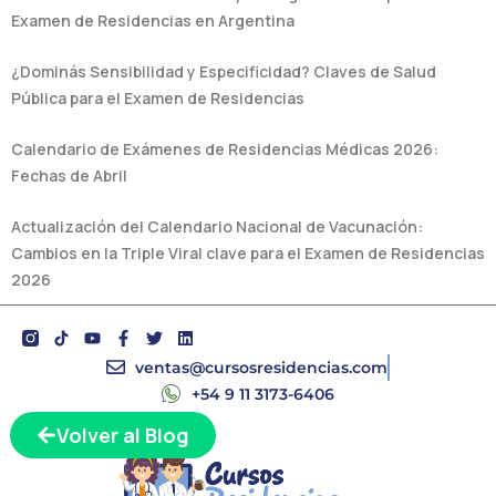
Examen de Residencias en Argentina
¿Dominás Sensibilidad y Especificidad? Claves de Salud
Pública para el Examen de Residencias
Calendario de Exámenes de Residencias Médicas 2026:
Fechas de Abril
Actualización del Calendario Nacional de Vacunación:
Cambios en la Triple Viral clave para el Examen de Residencias
2026
Y
F
T
L
o
a
w
i
u
c
i
n
ventas@cursosresidencias.com
t
e
t
k
+54 9 11 3173-6406
u
b
t
e
b
o
e
d
Volver al Blog
e
o
r
i
k
n
-
f