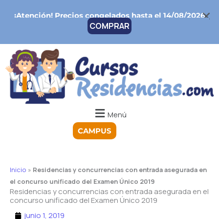
Ir
¡Atención!
Precios congelados hasta el 14/08/2026
al
COMPRAR
contenido
Menú
CAMPUS
Inicio
»
Residencias y concurrencias con entrada asegurada en
el concurso unificado del Examen Único 2019
Residencias y concurrencias con entrada asegurada en el
concurso unificado del Examen Único 2019
junio 1, 2019