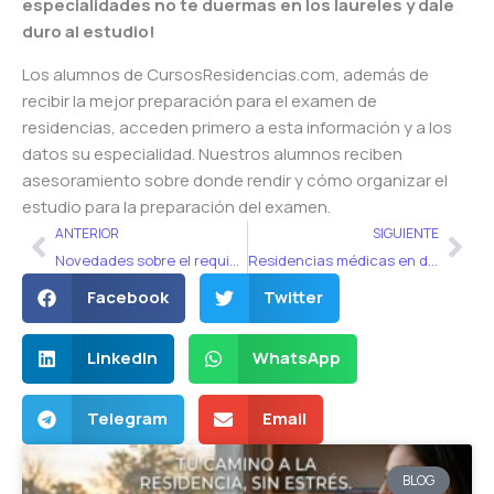
especialidades no te duermas en los laureles y dale
duro al estudio!
Los alumnos de CursosResidencias.com, además de
recibir la mejor preparación para el examen de
residencias, acceden primero a esta información y a los
datos su especialidad. Nuestros alumnos reciben
asesoramiento sobre donde rendir y cómo organizar el
estudio para la preparación del examen.
Ant
Sig
ANTERIOR
SIGUIENTE
Novedades sobre el requisito de conválida en la inscripción al examen único 2019
Residencias médicas en detalle: Pediatría
Facebook
Twitter
LinkedIn
WhatsApp
Telegram
Email
BLOG