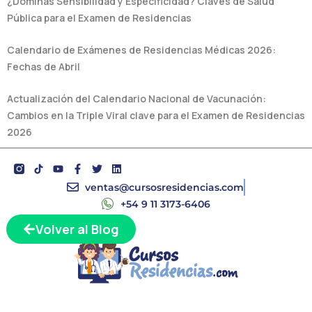
¿Dominás Sensibilidad y Especificidad? Claves de Salud
Pública para el Examen de Residencias
Calendario de Exámenes de Residencias Médicas 2026:
Fechas de Abril
Actualización del Calendario Nacional de Vacunación:
Cambios en la Triple Viral clave para el Examen de Residencias
2026
Y
F
T
L
o
a
w
i
u
c
i
n
ventas@cursosresidencias.com
t
e
t
k
+54 9 11 3173-6406
u
b
t
e
b
o
e
d
Volver al Blog
e
o
r
i
k
n
-
f