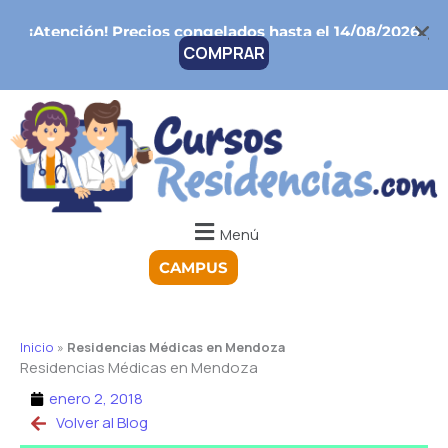
Ir
¡Atención!
Precios congelados hasta el 14/08/2026
al
COMPRAR
contenido
Menú
CAMPUS
Inicio
»
Residencias Médicas en Mendoza
Residencias Médicas en Mendoza
enero 2, 2018
Volver al Blog