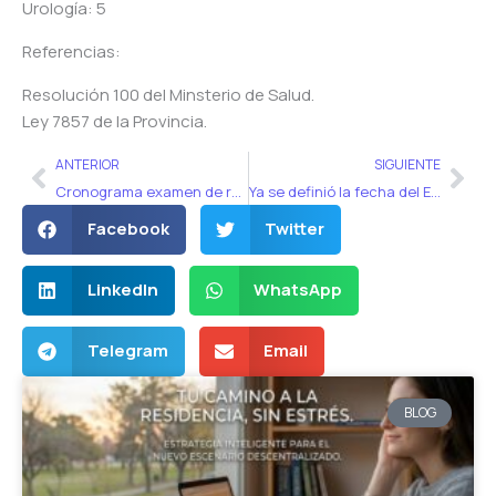
Urología: 5
Referencias:
Resolución 100 del Minsterio de Salud.
Ley 7857 de la Provincia.
Ant
Sig
ANTERIOR
SIGUIENTE
Cronograma examen de residencias médicas Ciudad Autónoma de Buenos Aires 2018
Ya se definió la fecha del Examen Unificado UBA 2018
Facebook
Twitter
LinkedIn
WhatsApp
Telegram
Email
BLOG