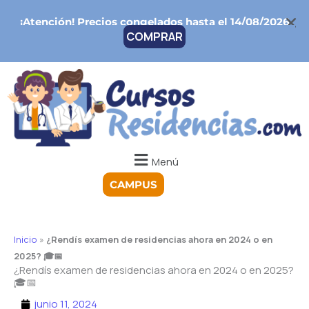
Ir
¡Atención!
Precios congelados hasta el 14/08/2026
al
COMPRAR
contenido
Menú
CAMPUS
Inicio
»
¿Rendís examen de residencias ahora en 2024 o en
2025? 🎓📅
¿Rendís examen de residencias ahora en 2024 o en 2025?
🎓📅
junio 11, 2024