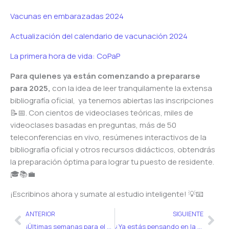
Vacunas en embarazadas 2024
Actualización del calendario de vacunación 2024
La primera hora de vida: CoPaP
Para quienes ya están comenzando a prepararse
para 2025,
con la idea de leer tranquilamente la extensa
bibliografía oficial, ya tenemos abiertas las inscripciones
📝📅. Con cientos de videoclases teóricas, miles de
videoclases basadas en preguntas, más de 50
teleconferencias en vivo, resúmenes interactivos de la
bibliografía oficial y otros recursos didácticos, obtendrás
la preparación óptima para lograr tu puesto de residente.
🎓📚💼
¡Escribinos ahora y sumate al estudio inteligente! 💡📧
Ant
Sig
ANTERIOR
SIGUIENTE
¡Últimas semanas para el examen! 📚✏️
¿Ya estás pensando en la preparación al examen único 2025? 🎓📅