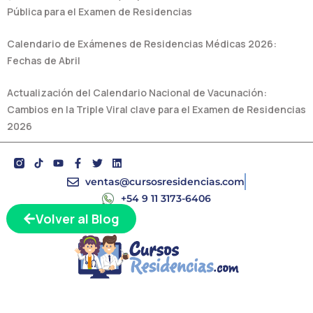
Pública para el Examen de Residencias
Calendario de Exámenes de Residencias Médicas 2026:
Fechas de Abril
Actualización del Calendario Nacional de Vacunación:
Cambios en la Triple Viral clave para el Examen de Residencias
2026
Y
F
T
L
o
a
w
i
u
c
i
n
ventas@cursosresidencias.com
t
e
t
k
+54 9 11 3173-6406
u
b
t
e
b
o
e
d
Volver al Blog
e
o
r
i
k
n
-
f