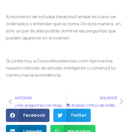
Al momento de estudiar Medicina Familiar es clave ser
ordenados y entender qué se toma. De esta manera, en
sólo un par de días podrás dominar las preguntas que
pueden aparecer en el examen.
🚀 ¡Unite hoy a CursosResidencias.com! Aprovecha
nuestro método de estudio inteligente y comenzá tu
camino hacia la residencia.
Ant
Sig
ANTERIOR
SIGUIENTE
¿Hay preguntas con imágenes en el examen de residencias? ✨
📚 Análisis Crítico de la Bibliografía Oficial para Exámenes de Residencias
Facebook
Twitter
LinkedIn
WhatsApp