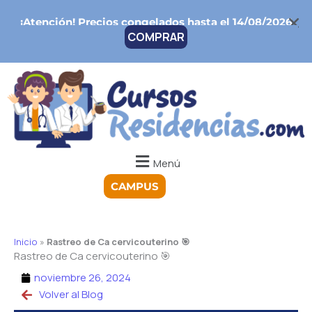
Ir
¡Atención!
Precios congelados hasta el 14/08/2026
al
COMPRAR
contenido
Menú
CAMPUS
Inicio
»
Rastreo de Ca cervicouterino 🎯
Rastreo de Ca cervicouterino 🎯
noviembre 26, 2024
Volver al Blog