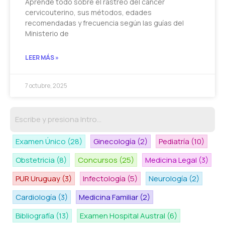
Aprendé todo sobre el rastreo del cáncer
cervicouterino, sus métodos, edades
recomendadas y frecuencia según las guías del
Ministerio de
LEER MÁS »
7 octubre, 2025
Examen Único
(28)
Ginecología
(2)
Pediatría
(10)
Obstetricia
(8)
Concursos
(25)
Medicina Legal
(3)
PUR Uruguay
(3)
Infectología
(5)
Neurología
(2)
Cardiología
(3)
Medicina Familiar
(2)
Bibliografía
(13)
Examen Hospital Austral
(6)