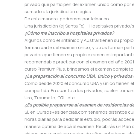
privado que participen del examen único como por ej
sumado a la jurisdicción elegida.
De esta manera, podremos participar en
Una jurisdicción (ej Santa Fe) + Hospital/es privado/
¿Cómo me inscribo a hospitales privados?
Algunos como el Británico y Austral tienen su propio
forman parte del examen único, y otros forman parte 
privados que tienen su propio examen es importante s
recomendable practicar con el examen del año 202
curso Premium Plus, brindamos el examen completo de
¿La preparación al concurso UBA, único y privados
Como desde 2020 el concurso UBA y único tienen el m
compartida. En cuanto a los privados, suelen tomar
Uro, Traumato, ORL, etc.
¿Es posible prepararse al examen de residencias de
Sí, en CursosResidencias.com tenemos distintos cu
horas diarias para dedicar al estudio, podrás acced
manera óptima de acá al examen. Recibirás un Plan d
videos que resuelven choice de años anteriores, cl