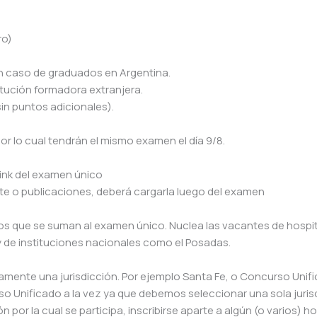
ro)
 en caso de graduados en Argentina.
itución formadora extranjera.
in puntos adicionales).
or lo cual tendrán el mismo examen el día 9/8.
link del examen único
te o publicaciones, deberá cargarla luego del examen
os que se suman al examen único. Nuclea las vacantes de hospi
 y de instituciones nacionales como el Posadas.
amente una jurisdicción. Por ejemplo Santa Fe, o Concurso Unif
so Unificado a la vez ya que debemos seleccionar una sola juris
n por la cual se participa, inscribirse aparte a algún (o varios) ho