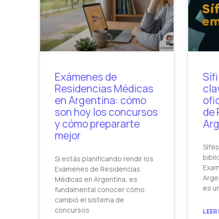
Exámenes de
Síf
Residencias Médicas
cla
en Argentina: cómo
ofi
son hoy los concursos
de 
y cómo prepararte
Arg
mejor
Sífil
bibli
Si estás planificando rendir los
Exam
Exámenes de Residencias
Argen
Médicas en Argentina, es
es u
fundamental conocer cómo
cambió el sistema de
concursos
LEER