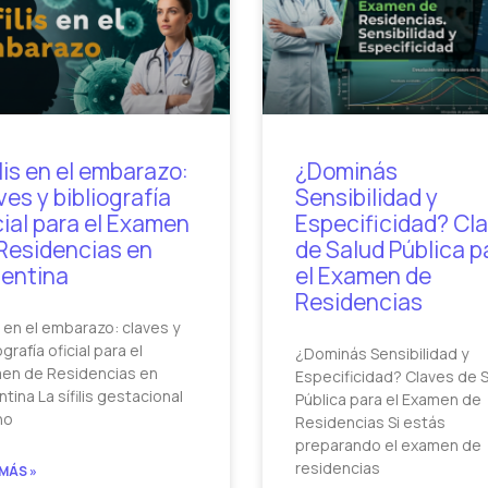
ilis en el embarazo:
¿Dominás
ves y bibliografía
Sensibilidad y
cial para el Examen
Especificidad? Cl
Residencias en
de Salud Pública p
entina
el Examen de
Residencias
is en el embarazo: claves y
ografía oficial para el
¿Dominás Sensibilidad y
en de Residencias en
Especificidad? Claves de 
tina La sífilis gestacional
Pública para el Examen de
no
Residencias Si estás
preparando el examen de
residencias
 MÁS »