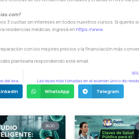
cias.com?
os 3 cuotas sin intereses en todos nuestros cursos. Si querés 
ra residencias médicas, ingresá en
https://www.
reparación con los mejores precios y la financiación más conve
odés plantearla respondiendo este email.
SIG
5 consejos para encarar el estudio a menos de 3 meses del examen de residencias
Las leyes más tomadas en el examen único de resid
LinkedIn
WhatsApp
Telegram
BLOG