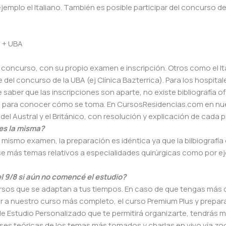
emplo el Italiano. También es posible participar del concurso de
s + UBA
 concurso, con su propio examen e inscripción. Otros como el It
del concurso de la UBA (ej Clínica Bazterrica). Para los hospital
aber que las inscripciones son aparte, no existe bibliografía ofi
1 para conocer cómo se toma. En CursosResidencias.com en nu
l Austral y el Británico, con resolución y explicación de cada 
 es la misma?
ismo examen, la preparación es idéntica ya que la bilbiografía o
se más temas relativos a especialidades quirúrgicas como por e
l 9/8 si aún no comencé el estudio?
rsos que se adaptan a tus tiempos. En caso de que tengas más 
er a nuestro curso más completo, el curso Premium Plus y prepar
e Estudio Personalizado que te permitirá organizarte, tendrás m
ases teóricas de los temas más tomados y charlas en vivo vía z