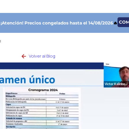
CO

¡Atención!
Precios congelados hasta el 14/08/2026
🔥
!
Volver al Blog