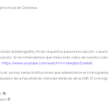
 provincia de Córdoba:
ido la bibliografía oficial, requisitos para la inscripción, caract
dicación, te recomendamos que mires este video de nuestro cana
s:
https://www.youtube.com/watch?v=o6wjBxxZoe8&t
icial, ya hay varias instituciones que adelantaron el cronograma
aduados de la Facultad de Ciencias Médicas de la UNR. El crono
o 📚
mayo 📆