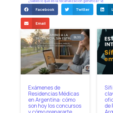
¿Sabés lo que es la recanalización genética? 🚀
Facebook
Twitter
Email
BLOG
Exámenes de
Síf
Residencias Médicas
cla
en Argentina: cómo
ofi
son hoy los concursos
de 
y cómo prepararte
Arg