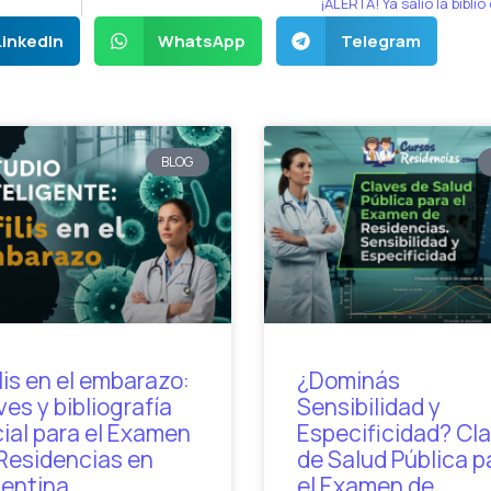
¡ALERTA! Ya salió la biblio 
LinkedIn
WhatsApp
Telegram
BLOG
ilis en el embarazo:
¿Dominás
ves y bibliografía
Sensibilidad y
cial para el Examen
Especificidad? Cl
Residencias en
de Salud Pública p
entina
el Examen de