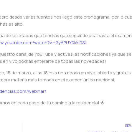
pero desde varias fuentes nos llegó este cronograma, por lo cua
has es alto.
 una de las etapas que tendrás que seguir de acá hasta el examen
ww.youtube.com/watch?v=GyAPUY0kis0&t
estro canal de YouTube y actives las notificaciones ya que se
s en vivo podrás enterarte de todas las novedades!
 15 de marzo, a las 18 hs a una charla en vivo, abierta y gratuita
ercera materia más tomada en el examen único nacional.
sidencias.com/webinar/
os en cada paso de tu camino a la residencia! 🌟
SIG