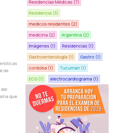
Residencias Médicas
(7)
Residencia
(3)
medicos residentes
(2)
medicina
(2)
Argentina
(2)
Imágenes
(1)
Residencias
(1)
Gastroenterología
(1)
Gastro
(1)
erísticas
cordoba
(1)
Tucuman
(1)
l de
ECG
(1)
electrocardiograma
(1)
 del
grama que