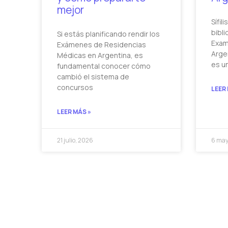
mejor
Sífil
bibli
Si estás planificando rendir los
Exam
Exámenes de Residencias
Argen
Médicas en Argentina, es
es u
fundamental conocer cómo
cambió el sistema de
concursos
LEER
LEER MÁS »
21 julio, 2026
6 may