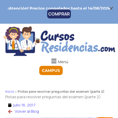
Ir
¡Atención!
Precios congelados hasta el 14/08/2026
al
COMPRAR
contenido
Menú
CAMPUS
Inicio
»
Pistas para resolver preguntas del examen (parte 2)
Pistas para resolver preguntas del examen (parte 2)
julio 16, 2017
Volver al Blog