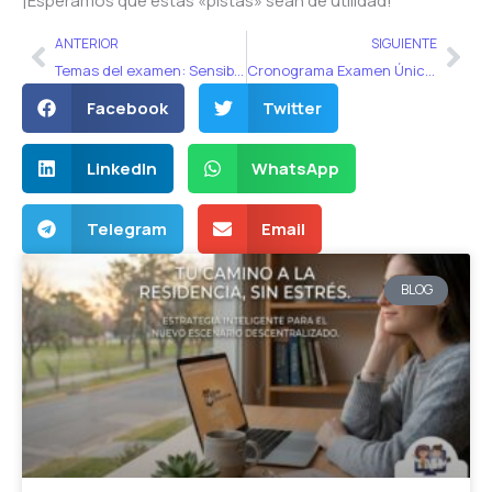
¡Esperamos que estas «pistas» sean de utilidad!
Ant
Sig
ANTERIOR
SIGUIENTE
Temas del examen: Sensibilidad y especificidad
Cronograma Examen Único Nacional 2018
Facebook
Twitter
LinkedIn
WhatsApp
Telegram
Email
BLOG