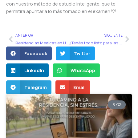
con nuestro método de estudio inteligente, que te
permitirá apuntar a lo más tomado en el examen 💡
Ant
Sig
ANTERIOR
SIGUIENTE
Residencias Médicas en Uruguay
¿Tenés todo listo para las inscripciones al examen único de residencias?
Facebook
Twitter
LinkedIn
WhatsApp
Telegram
Email
BLOG