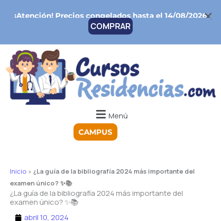
Ir
¡Atención!
Precios congelados hasta el 14/08/2026
al
COMPRAR
contenido
Menú
CAMPUS
Inicio
»
¿La guía de la bibliografía 2024 más importante del
examen único? ✨📚
¿La guía de la bibliografía 2024 más importante del
examen único? ✨📚
abril 10, 2024