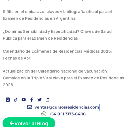
Sífilis en el embarazo: claves y bibliografía oficial para el
Examen de Residencias en Argentina
¿Dominás Sensibilidad y Especificidad? Claves de Salud
Pública para el Examen de Residencias
Calendario de Exámenes de Residencias Médicas 2026:
Fechas de Abril
Actualización del Calendario Nacional de Vacunación:
Cambios en la Triple Viral clave para el Examen de Residencias
2026
Y
F
T
L
o
a
w
i
u
c
i
n
ventas@cursosresidencias.com
t
e
t
k
+54 9 11 3173-6406
u
b
t
e
b
o
e
d
Volver al Blog
e
o
r
i