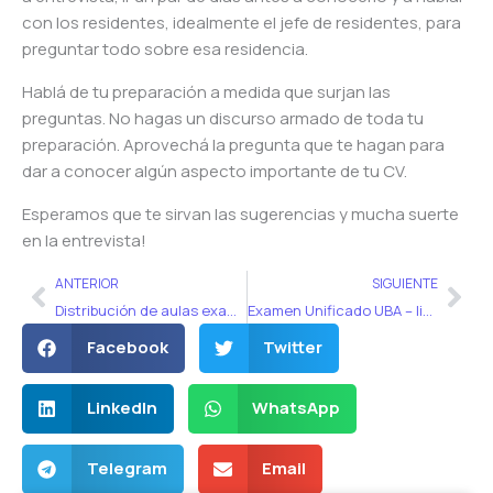
con los residentes, idealmente el jefe de residentes, para
preguntar todo sobre esa residencia.
Hablá de tu preparación a medida que surjan las
preguntas. No hagas un discurso armado de toda tu
preparación. Aprovechá la pregunta que te hagan para
dar a conocer algún aspecto importante de tu CV.
Esperamos que te sirvan las sugerencias y mucha suerte
en la entrevista!
Ant
Sig
ANTERIOR
SIGUIENTE
Distribución de aulas examen de residencias CABA (Muni)
Examen Unificado UBA – listado definitivo de notas
Facebook
Twitter
LinkedIn
WhatsApp
Telegram
Email