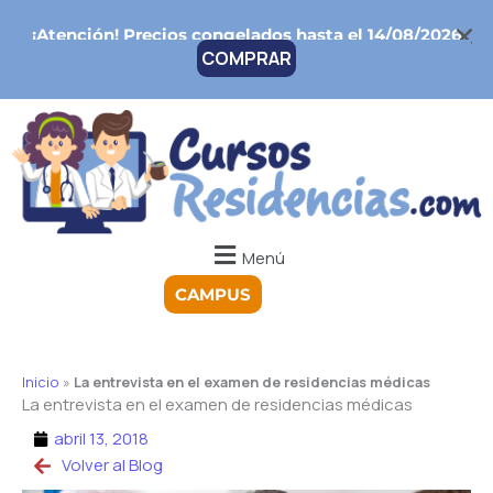
Ir
¡Atención!
Precios congelados hasta el 14/08/2026
al
COMPRAR
contenido
Menú
CAMPUS
Inicio
»
La entrevista en el examen de residencias médicas
La entrevista en el examen de residencias médicas
abril 13, 2018
Volver al Blog