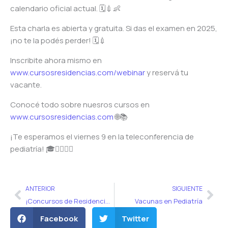
calendario oficial actual. 🗓️💉👶
Esta charla es abierta y gratuita. Si das el examen en 2025,
¡no te la podés perder! 🗓️💉
Inscribite ahora mismo en
www.cursosresidencias.com/webinar
y reservá tu
vacante.
Conocé todo sobre nuesros cursos en
www.cursosresidencias.com
🌐📚
¡Te esperamos el viernes 9 en la teleconferencia de
pediatría! 🎓👩‍⚕️👨‍⚕️
Ant
Sig
ANTERIOR
SIGUIENTE
¡Concursos de Residencias 2025! 🌟
Vacunas en Pediatría
Facebook
Twitter