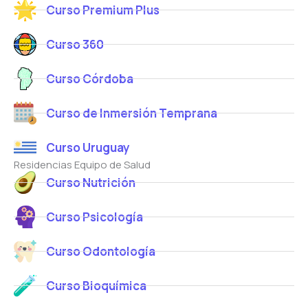
Curso Premium Plus
Curso 360
Curso Córdoba
Curso de Inmersión Temprana
Curso Uruguay
Residencias Equipo de Salud
Curso Nutrición
Curso Psicología
Curso Odontología
Curso Bioquímica