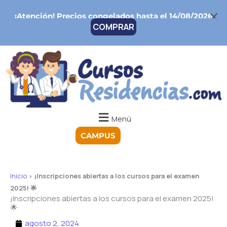
Ir
¡Atención!
Precios congelados hasta el 14/08/2026
al
COMPRAR
contenido
Menú
CAMPUS
Inicio
»
¡Inscripciones abiertas a los cursos para el examen
2025! 🌟
¡Inscripciones abiertas a los cursos para el examen 2025!
🌟
agosto 2, 2024