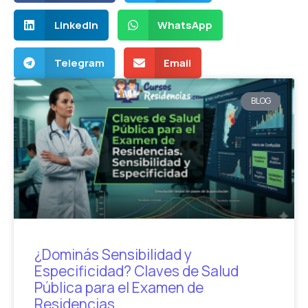
LinkedIn
WhatsApp
Telegram
Email
BLOG
¿Dominás Sensibilidad y
Especificidad? Claves de Salud
Pública para el Examen de
Residencias