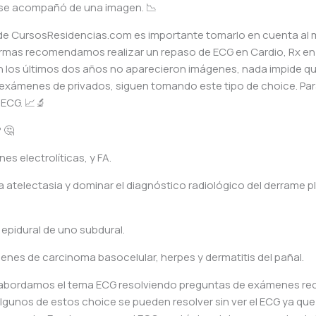
e se acompañó de una imagen. 📉
a de CursosResidencias.com es importante tomarlo en cuenta a
 formas recomendamos realizar un repaso de ECG en Cardio, Rx e
n los últimos dos años no aparecieron imágenes, nada impide q
 exámenes de privados, siguen tomando este tipo de choice. Pa
 ECG. 📈🔬
 🤔
es electrolíticas, y FA.
atelectasia y dominar el diagnóstico radiológico del derrame ple
pidural de uno subdural.
es de carcinoma basocelular, herpes y dermatitis del pañal.
io abordamos el tema ECG resolviendo preguntas de exámenes re
gunos de estos choice se pueden resolver sin ver el ECG ya que