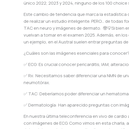
único 2022, 2023 y 2024, ninguno de los 100 choic
Este cambio de tendencia que marca la estadístic
de realizar un estudio inteligente. PERO… de todas
TAC en neuro y imágenes de dermato. 🤓💡Si bien e
vuelvan a tomar en el examen 2025. Además, en los
un ejemplo, en el Austral suelen entrar preguntas de
¿Cuáles son las imágenes esenciales para conocer?
✅ ECG: Es crucial conocer pericarditis, IAM, alteracion
✅ Rx: Necesitamos saber diferenciar una NMN de una 
neumotórax.
✅ TAC: Deberíamos poder diferenciar un hematoma e
✅ Dermatología: Han aparecido preguntas con imágen
En nuestra última teleconferencia en vivo de card
con imágenes de ECG. Como vimos en esta charla, al