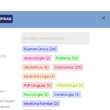
MPRAR
Examen Único
(28)
ECG:
Ginecología
(2)
Pediatría
(10)
Obstetricia
(8)
Concursos
(25)
Medicina Legal
(3)
PUR Uruguay
(3)
Infectología
(5)
om !
Neurología
(2)
Cardiología
(3)
na imagen
Medicina Familiar
(2)
examen