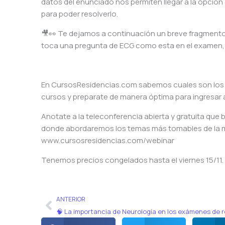
datos del enunciado nos permiten llegar a la opción 
para poder resolverlo.
🎥👀 Te dejamos a continuación un breve fragmento 
toca una pregunta de ECG como esta en el examen, 
En CursosResidencias.com sabemos cuales son los
cursos y preparate de manera óptima para ingresar a
Anotate a la teleconferencia abierta y gratuita que 
donde abordaremos los temas más tomables de la mate
www.cursosresidencias.com/webinar
Tenemos precios congelados hasta el viernes 15/11.
Ant
ANTERIOR