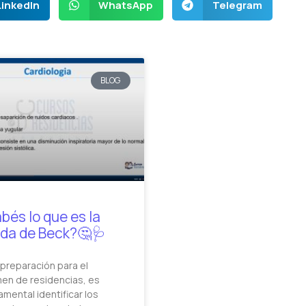
LinkedIn
WhatsApp
Telegram
BLOG
bés lo que es la
ada de Beck?🤔🩺
 preparación para el
en de residencias, es
amental identificar los