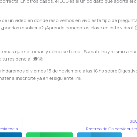
correcta. En otros casos, el ECG es el único dato que aporta el 
de un video en donde resolvemos en vivo este tipo de pregunta.
¿podrías resolverla? ¡Aprende conceptos clave en este video! ⏱
 temas que se toman y cómo se toma. ¡Sumate hoy mismo a nu
 tu residencia! 🎓🚀
brindaremos el viernes 15 de noviembre a las 18 hs sobre Digestiv
ria. Inscribite ya en el siguiente
link
:
SIG
🧠 La importancia de Neurología en los exámenes de residencia 🏥
Rastreo de Ca cervicouter