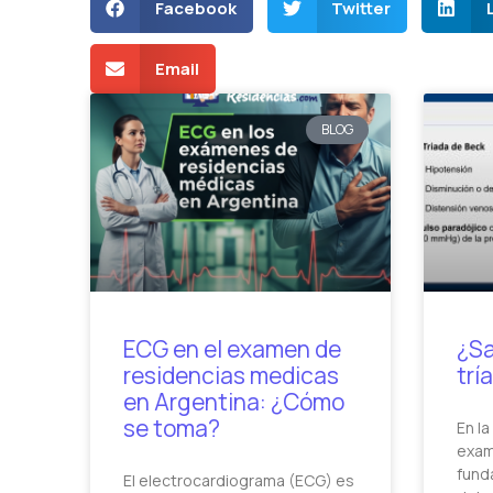
Facebook
Twitter
Email
BLOG
ECG en el examen de
¿Sa
residencias medicas
trí
en Argentina: ¿Cómo
se toma?
En la
exam
fund
El electrocardiograma (ECG) es