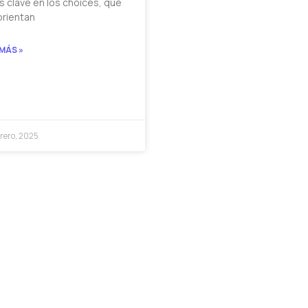
s clave en los choices, que
orientan
 MÁS »
brero, 2025