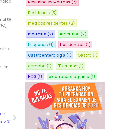
choice
Residencias Médicas
(7)
Residencia
(3)
 Si te
medicos residentes
(2)
️🔍
medicina
(2)
Argentina
(2)
Imágenes
(1)
Residencias
(1)
estros
Gastroenterología
(1)
Gastro
(1)
cordoba
(1)
Tucuman
(1)
o, en
ECG
(1)
electrocardiograma
(1)
Siguiente
UIENTE
ino 🎯