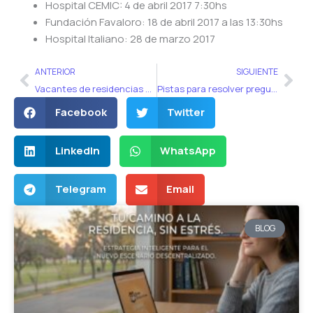
Hospital CEMIC: 4 de abril 2017 7:30hs
Fundación Favaloro: 18 de abril 2017 a las 13:30hs
Hospital Italiano: 28 de marzo 2017
Ant
Sig
ANTERIOR
SIGUIENTE
Vacantes de residencias provincia de Buenos Aires 2017
Pistas para resolver preguntas del examen (parte 1)
Facebook
Twitter
LinkedIn
WhatsApp
Telegram
Email
BLOG