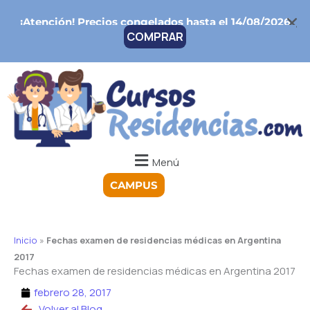
Ir
¡Atención!
Precios congelados hasta el 14/08/2026
al
COMPRAR
contenido
Menú
CAMPUS
Inicio
»
Fechas examen de residencias médicas en Argentina
2017
Fechas examen de residencias médicas en Argentina 2017
febrero 28, 2017
Volver al Blog